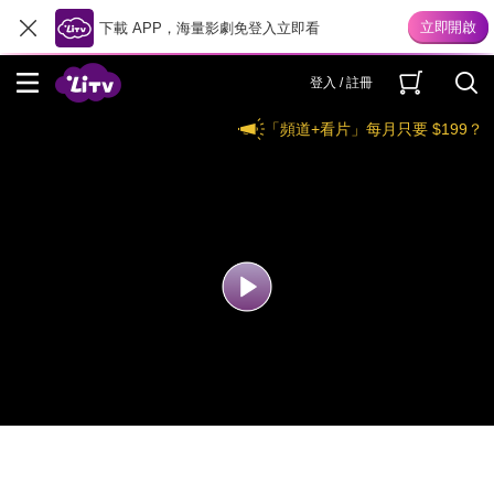
下載 APP，海量影劇免登入立即看
登入 / 註冊
「頻道+看片」每月只要 $199？