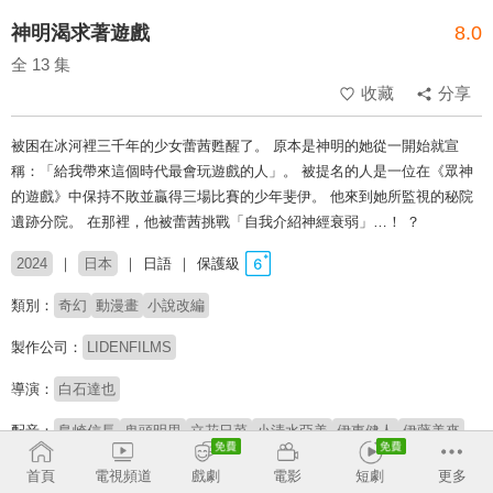
神明渴求著遊戲
8.0
全 13 集
收藏
分享
被困在冰河裡三千年的少女蕾茜甦醒了。 原本是神明的她從一開始就宣
稱：「給我帶來這個時代最會玩遊戲的人」。 被提名的人是一位在《眾神
的遊戲》中保持不敗並贏得三場比賽的少年斐伊。 他來到她所監視的秘院
遺跡分院。 在那裡，他被蕾茜挑戰「自我介紹神經衰弱」…！ ？
2024
日本
日語
保護級
類別：
奇幻
動漫畫
小說改編
製作公司：
LIDENFILMS
導演：
白石達也
配音：
島崎信長
鬼頭明里
立花日菜
小清水亞美
伊東健人
伊藤美來
# 文學改編
首頁
電視頻道
戲劇
電影
短劇
更多