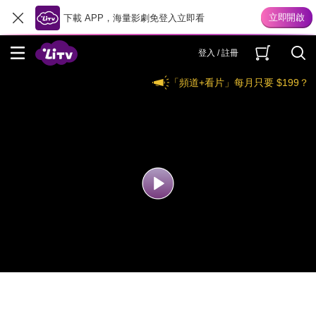
下載 APP，海量影劇免登入立即看
登入 / 註冊
「頻道+看片」每月只要 $199？