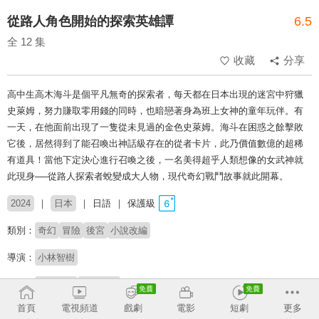
從路人角色開始的探索英雄譚
6.5
全 12 集
收藏
分享
高中生高木海斗是個平凡無奇的探索者，每天都在日本出現的迷宮中狩獵
史萊姆，努力賺取零用錢的同時，也暗戀著身為班上女神的童年玩伴。有
一天，在他面前出現了一隻從未見過的金色史萊姆。海斗在困惑之餘擊敗
它後，居然得到了能召喚出神話級存在的從者卡片，此乃價值數億的超稀
有道具！當他下定決心進行召喚之後，一名美得超乎人類想像的女武神就
此現身──從路人探索者蛻變成大人物，現代奇幻戰鬥故事就此開幕。
2024
日本
日語
保護級
類別：
奇幻
冒險
後宮
小說改編
導演：
小林智樹
配音：
保住有哉
花澤香菜
首頁
電視頻道
戲劇
電影
短劇
更多
原著：
海翔