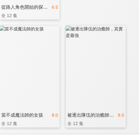
從路人角色開始的探索英雄譚
6.5
全 12 集
當不成魔法師的女孩
被逐出隊伍的治癒師，其實是最強
8.0
8.0
全 12 集
全 12 集