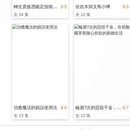
轉生貴族憑鑑定技能扭轉人生 第二季
佐佐木與文鳥小嗶
8.5
8.0
全 24 集
全 12 集
治癒魔法的錯誤使用法
輪迴7次的惡役千金，在前敵國享受隨心所欲的新婚生活
8.0
8.7
全 13 集
全 12 集