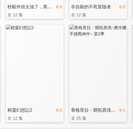
秒殺外掛太強了，異世界的傢伙們根本就不是對手。
非自願的不死冒險者
8.0
8.0
全 12 集
全 12 集
精靈幻想記2
香格里拉・開拓異境~糞作獵手挑戰神作~ 第2季
8.0
9.1
全 12 集
全 25 集