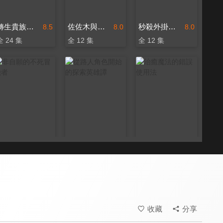
轉生貴族憑鑑定技能扭轉人生 第二季
佐佐木與文鳥小嗶
秒殺外掛太強了，異世界的傢伙們根本就不是對手。
8.5
8.0
8.0
全 24 集
全 12 集
全 12 集
非自願的不死冒險者
從路人角色開始的探索英雄譚
治癒魔法的錯誤使用法
8.0
6.5
8.0
全 12 集
全 12 集
全 13 集
收藏
分享