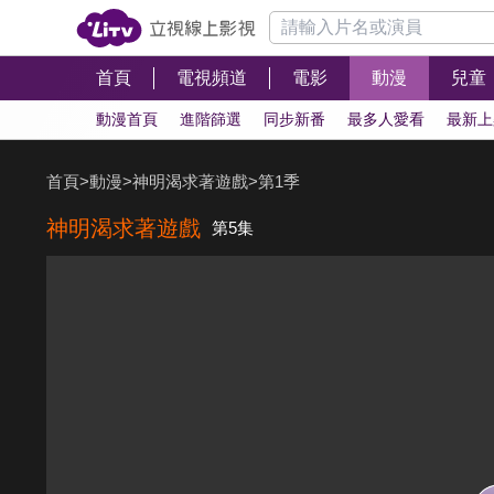
首頁
電視頻道
電影
動漫
兒童
動漫首頁
進階篩選
同步新番
最多人愛看
最新上
首頁
>
動漫
>
神明渴求著遊戲
>
第1季
神明渴求著遊戲
第5集