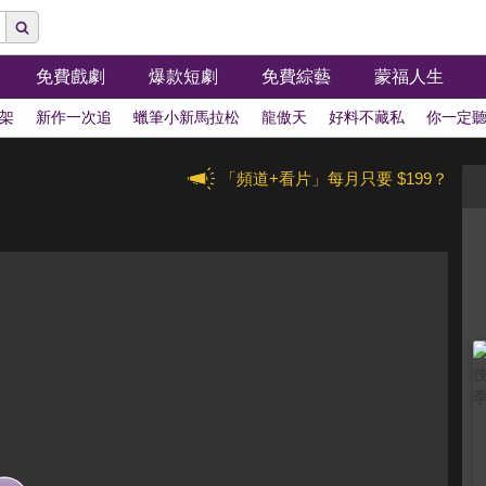
免費戲劇
爆款短劇
免費綜藝
蒙福人生
架
新作一次追
蠟筆小新馬拉松
龍傲天
好料不藏私
你一定
「頻道+看片」每月只要 $199？