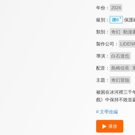
年份：
2024
級別：
保護
類別：
奇幻
動漫
製作公司：
LIDEN
導演：
白石達也
配音：
島崎信長
主題：
奇幻冒險
被困在冰河裡三千
戲》中保持不敗並
# 文學改編
播放