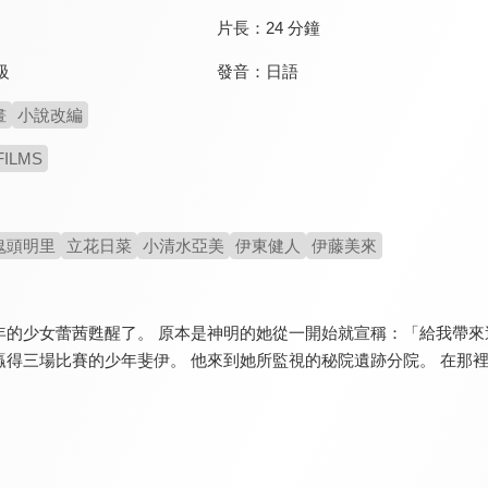
片長：
24 分鐘
發音：
日語
級
畫
小說改編
FILMS
鬼頭明里
立花日菜
小清水亞美
伊東健人
伊藤美來
年的少女蕾茜甦醒了。 原本是神明的她從一開始就宣稱：「給我帶來
贏得三場比賽的少年斐伊。 他來到她所監視的秘院遺跡分院。 在那