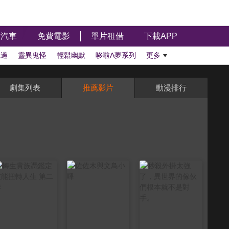
汽車
免費電影
單片租借
下載APP
聽過
靈異鬼怪
輕鬆幽默
哆啦A夢系列
更多
劇集列表
推薦影片
動漫排行