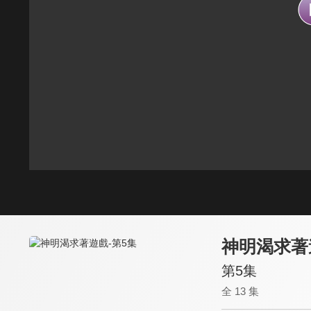
神明渴求著
第5集
全 13 集