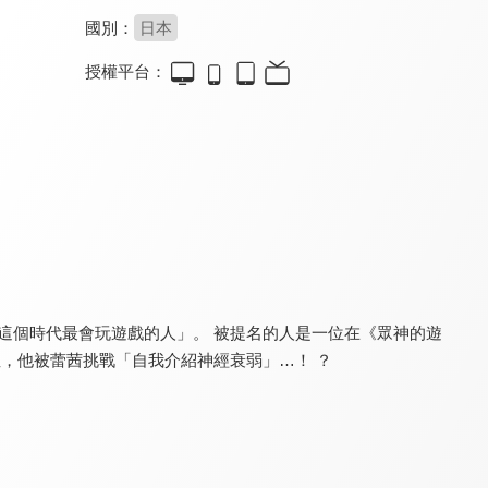
國別：
日本
授權平台：
輪迴7次的惡役千金，在前敵國享受隨心所欲的新婚生活
精靈幻想記2
香格里拉・開拓異境~糞作獵手挑戰神作~ 第2季
8.7
8.0
9.1
全 12 集
全 12 集
全 25 集
這個時代最會玩遊戲的人」。 被提名的人是一位在《眾神的遊
裡，他被蕾茜挑戰「自我介紹神經衰弱」…！ ？
當不成魔法師的女孩
被逐出隊伍的治癒師，其實是最強
最弱魔物使開始了撿垃圾之旅。
8.0
8.0
8.0
全 12 集
全 12 集
全 12 集