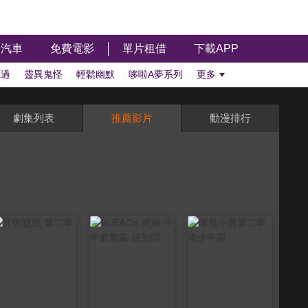
汽車
免費電影
單片租借
下載APP
聽過
靈異鬼怪
輕鬆幽默
哆啦A夢系列
更多
劇集列表
推薦影片
動漫排行