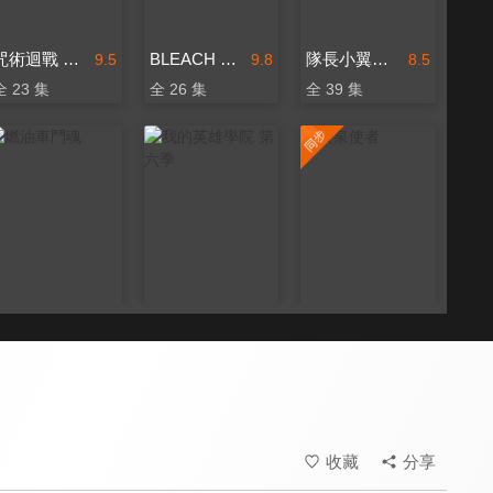
咒術迴戰 第二季
BLEACH 死神 千年血戰篇-訣別譚-
隊長小翼第二季 青少年篇
9.5
9.8
8.5
全 23 集
全 26 集
全 39 集
燃油車鬥魂
我的英雄學院 第六季
黃泉使者
8.6
9.2
9.3
全 12 集
全 138 集
更新至第 17 集
收藏
分享