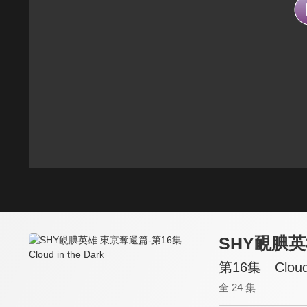
SHY靦腆
第16集 Cloud i
全 24 集