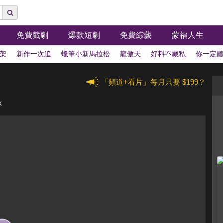
免費戲劇
爆款短劇
免費綜藝
蒙福人生
架
新作一次追
蠟筆小新馬拉松
龍傲天
好料不藏私
你一定
「頻道+看片」每月只要 $199？
k