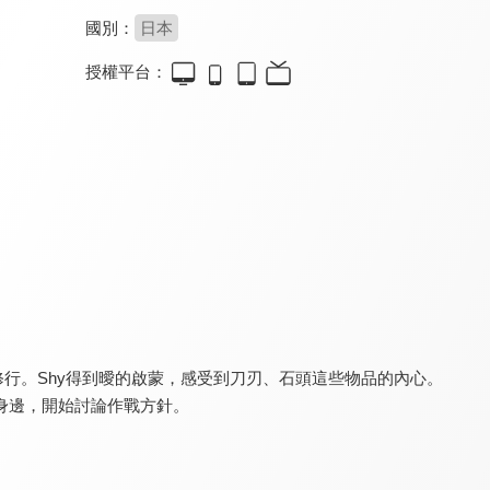
國別：
日本
授權平台：
金肉人 完美超人始祖篇
TRIGUN STAMPEDE
BLEACH 死神 千年血戰篇-相剋譚-
7.9
8.0
9.8
全 11 集
全 12 集
全 40 集
修行。Shy得到曖的啟蒙，感受到刀刃、石頭這些物品的內心。
女朋友and女朋友 第二季
JOJO 的奇妙冒險 黃金之風
賭博默示錄破戒錄篇
8.0
8.3
8.7
身邊，開始討論作戰方針。
全 12 集
全 39 集
全 26 集