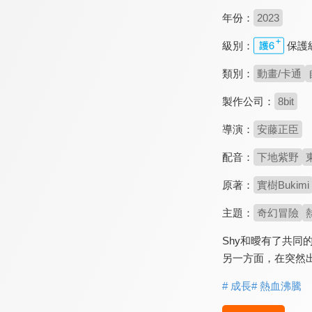
年份：
2023
級別：
保護
類別：
動畫/卡通
製作公司：
8bit
導演：
安藤正臣
配音：
下地紫野
原著：
實樹Bukimi
主題：
奇幻冒險
Shy和曖有了共
另一方面，在突然
# 成長
# 熱血沸騰