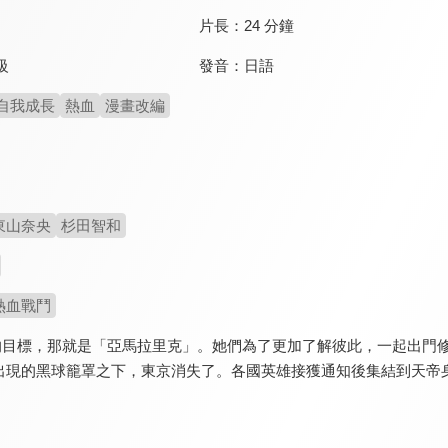
片長：
24 分鐘
發音：
日語
級
自我成長
熱血
漫畫改編
東山奈央
杉田智和
熱血戰鬥
同的目標，那就是「亞馬拉里克」。她們為了更加了解彼此，一起出門
出現的黑球籠罩之下，東京消失了。各國英雄接獲通知後集結到天帝