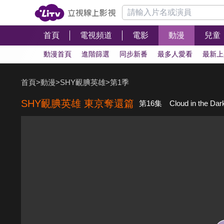
首頁
電視頻道
電影
動漫
兒童
動漫首頁
進階篩選
同步新番
最多人愛看
最新上
首頁
>
動漫
>
SHY靦腆英雄
>
第1季
SHY靦腆英雄 東京奪還篇
第16集 Cloud in the Dar