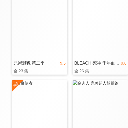
咒術迴戰 第二季
BLEACH 死神 千年血戰篇-訣別譚-
9.5
9.8
全 23 集
全 26 集