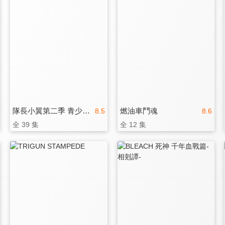
隊長小翼第二季 青少年篇
燃油車鬥魂
8.5
8.6
全 39 集
全 12 集