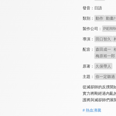
發音：
日語
類別：
動作
動畫/
製作公司：
PIERR
導演：
田口智久
配音：
森田成一
梅原裕一郎
原著：
久保帶人
主題：
你一定聽過
從滅卻師的反撲開
實力將剛經過內亂
護將與滅卻師們展
# 熱血沸騰