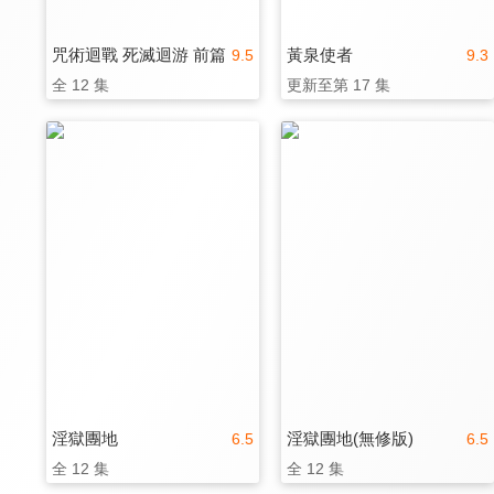
咒術迴戰 死滅迴游 前篇
黃泉使者
9.5
9.3
全 12 集
更新至第 17 集
淫獄團地
淫獄團地(無修版)
6.5
6.5
全 12 集
全 12 集