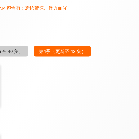
此內容含有：
恐怖驚悚
、
暴力血腥
（全 40 集）
第4季
（更新至 42 集）