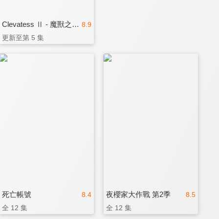
Clevatess Ⅱ - 魔獸之王與虛假的勇者傳承
8.9
更新至第 5 集
死亡帳號
夜櫻家大作戰 第2季
8.4
8.5
全 12 集
全 12 集