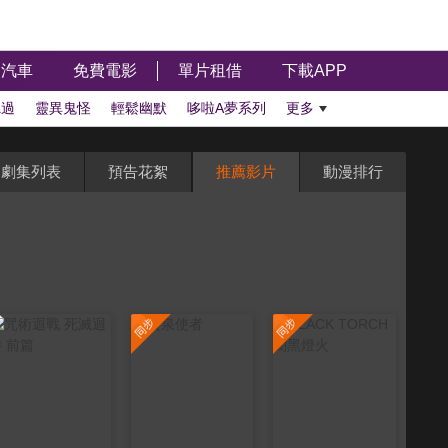
汽車
免費電影
單片租借
下載APP
聽過
靈異鬼怪
輕鬆幽默
哆啦A夢系列
更多
劇集列表
預告花絮
推薦影片
動漫排行