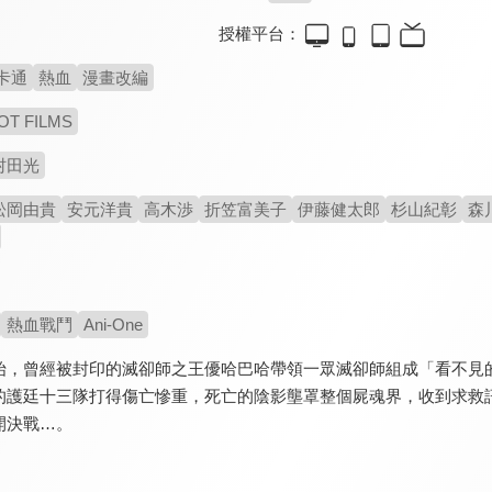
授權平台：
卡通
熱血
漫畫改編
OT FILMS
村田光
松岡由貴
安元洋貴
高木渉
折笠富美子
伊藤健太郎
杉山紀彰
森
熱血戰鬥
Ani-One
始，曾經被封印的滅卻師之王優哈巴哈帶領一眾滅卻師組成「看不見
的護廷十三隊打得傷亡慘重，死亡的陰影壟罩整個屍魂界，收到求救
開決戰…。