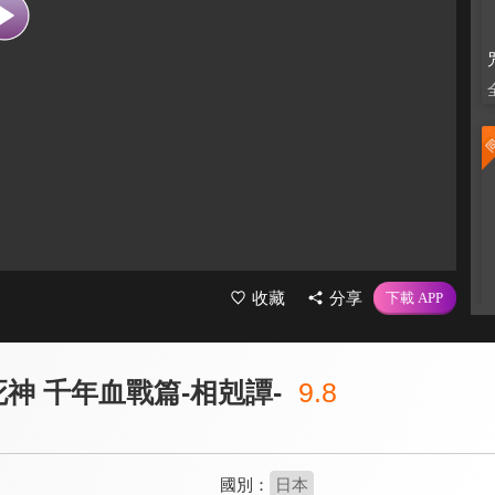
收藏
分享
 死神 千年血戰篇-相剋譚-
9.8
國別：
日本