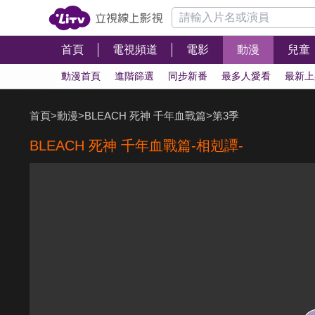
首頁
電視頻道
電影
動漫
兒童
動漫首頁
進階篩選
同步新番
最多人愛看
最新上
首頁
>
動漫
>
BLEACH 死神 千年血戰篇
>
第3季
BLEACH 死神 千年血戰篇-相剋譚-