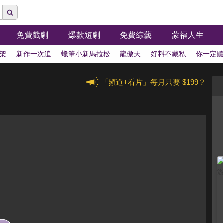
免費戲劇
爆款短劇
免費綜藝
蒙福人生
架
新作一次追
蠟筆小新馬拉松
龍傲天
好料不藏私
你一定
「頻道+看片」每月只要 $199？