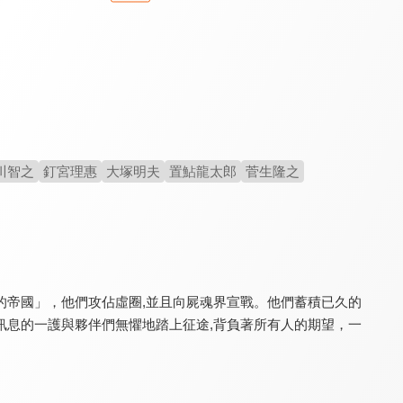
淫獄團地(無修版)
杖與劍的魔劍譚Season2
判處勇者刑
6.5
8.8
9.1
全 12 集
全 24 集
全 12 集
川智之
釘宮理惠
大塚明夫
置鮎龍太郎
菅生隆之
的帝國」，他們攻佔虛圈,並且向屍魂界宣戰。他們蓄積已久的
死亡帳號
夜櫻家大作戰 第2季
我的英雄學院 第六季
8.4
8.5
9.2
訊息的一護與夥伴們無懼地踏上征途,背負著所有人的期望，一
全 12 集
全 12 集
全 138 集