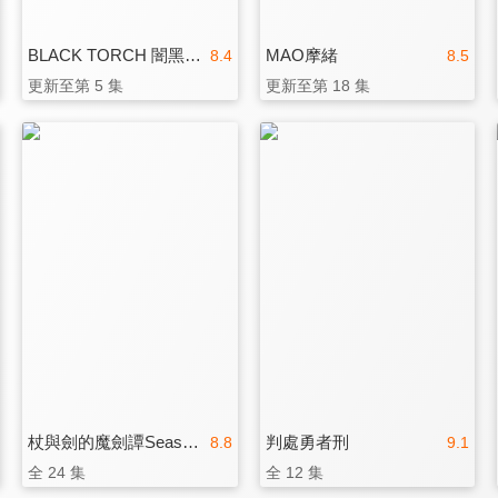
BLACK TORCH 闇黑燈火
MAO摩緒
8.4
8.5
更新至第 5 集
更新至第 18 集
杖與劍的魔劍譚Season2
判處勇者刑
8.8
9.1
全 24 集
全 12 集