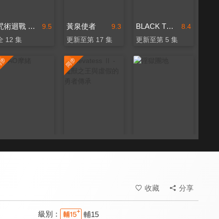
咒術迴戰 死滅迴游 前篇
黃泉使者
BLACK TORCH 闇黑燈火
9.5
9.3
8.4
全 12 集
更新至第 17 集
更新至第 5 集
MAO摩緒
Clevatess Ⅱ - 魔獸之王與虛假的勇者傳承
淫獄團地
8.5
8.9
6.5
更新至第 18 集
更新至第 5 集
全 12 集
收藏
分享
級別：
輔15