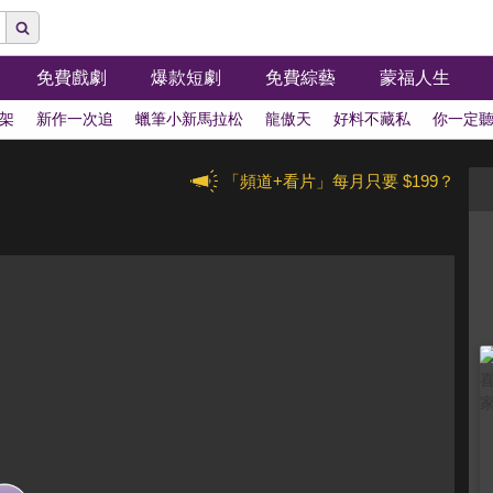
免費戲劇
爆款短劇
免費綜藝
蒙福人生
架
新作一次追
蠟筆小新馬拉松
龍傲天
好料不藏私
你一定
「頻道+看片」每月只要 $199？