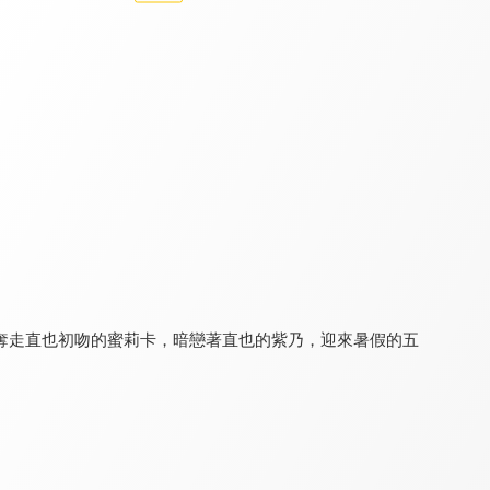
大小姐和看門犬
我內心的糟糕念頭
超超超超超喜歡你的100個女朋友 第三季
8.0
8.8
9.1
全 13 集
全 12 集
更新至第 29 集
奪走直也初吻的蜜莉卡，暗戀著直也的紫乃，迎來暑假的五
加油！中村同學！！
霧尾粉絲後援會
式守同學不只可愛而已
8.8
7.7
8.6
全 13 集
全 12 集
全 12 集