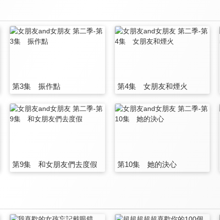
第3集 振作點
第4集 女朋友和煙火
第9集 和女朋友們去度假
第10集 她的決心