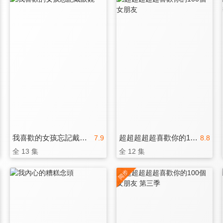
我喜歡的女孩忘記戴眼鏡
超超超超超喜歡你的100個女朋友
7.9
8.8
全 13 集
全 12 集