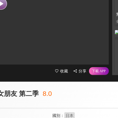
收藏
分享
女朋友 第二季
8.0
國別：
日本