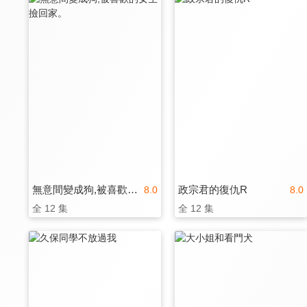
無意間變成狗,被喜歡的女生撿回家。
政宗君的復仇R
8.0
8.0
全 12 集
全 12 集