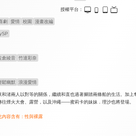
授權平台：
喜劇
愛情
校園
漫畫改編
gySP
佐倉綾音
竹達彩奈
輕鬆幽默
浪漫愛情
咲和渚兩人以對等的關係，繼續和直也過著腳踏兩條船的生活。加上
轉往煙火大會、露營，以及沖繩——蜜莉卡的妹妹．理沙也將登場。
此內容含有：
性與裸露