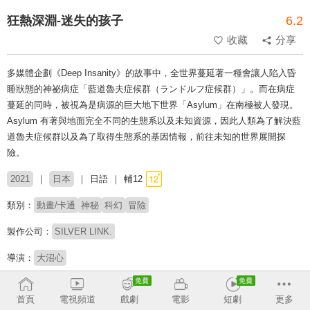
狂熱深淵-迷失的孩子
6.2
收藏
分享
多媒體企劃《Deep Insanity》的故事中，全世界蔓延著一種會讓人陷入昏
睡狀態的神祕病症「藍道魯夫症候群（ランドルフ症候群）」。而在病症
蔓延的同時，被視為是病源的巨大地下世界「Asylum」在南極被人發現。
Asylum 有著與地面完全不同的生態系以及未知資源，因此人類為了解決藍
道魯夫症候群以及為了取得生態系的基因情報，前往未知的世界展開探
險。
2021
日本
日語
輔12
類別：
動畫/卡通
神秘
科幻
冒險
製作公司：
SILVER LINK.
導演：
大沼心
配音：
下野紘
小清水亞美
鳥海浩輔
廣瀨裕也
野口瑠璃子
本渡楓
首頁
電視頻道
戲劇
電影
短劇
更多