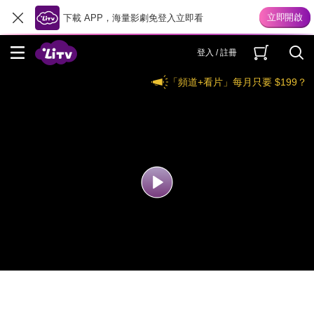
下載 APP，海量影劇免登入立即看
登入 / 註冊
「頻道+看片」每月只要 $199？