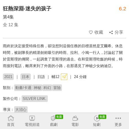
狂熱深淵-迷失的孩子
6.2
第4集
全 12 集
收藏
分享
雨終於決定接受特殊任務，卻沒想到這個任務的目標居然是艾爾希。休息
時間，被副隊長的精湛劍術吸引的時雨、拉利、小鳩一行人，討論起了關
於雷斯理的傳聞，一起調查了雷斯理的過去。在和雷斯理吃飯的時候，時
雨接到電話，離席來到了外面的小路，在那遇見了神秘少女納迪亞。
2021
日本
日語
輔12
24 分鐘
類別：
動畫/卡通
神秘
科幻
冒險
製作公司：
SILVER LINK.
導演：
大沼心
配音：
下野紘
小清水亞美
鳥海浩輔
廣瀨裕也
野口瑠璃子
本渡楓
首頁
電視頻道
戲劇
電影
短劇
更多