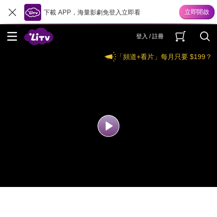
下載 APP，海量影劇免登入立即看
登入 / 註冊
「頻道+看片」每月只要 $199？