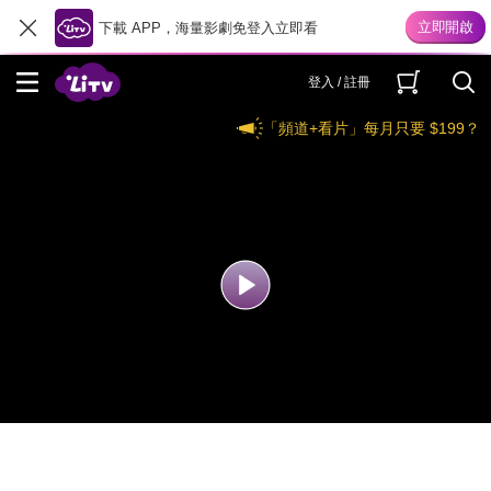
下載 APP，海量影劇免登入立即看
登入 / 註冊
「頻道+看片」每月只要 $199？