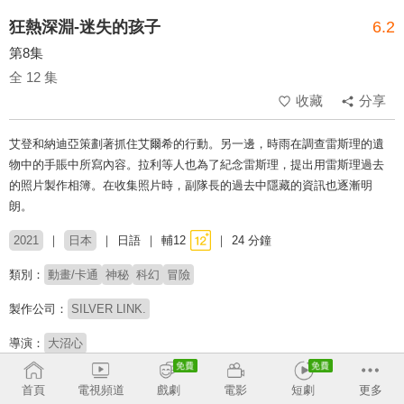
狂熱深淵-迷失的孩子
6.2
第8集
全 12 集
收藏
分享
艾登和納迪亞策劃著抓住艾爾希的行動。另一邊，時雨在調查雷斯理的遺
物中的手賬中所寫內容。拉利等人也為了紀念雷斯理，提出用雷斯理過去
的照片製作相簿。在收集照片時，副隊長的過去中隱藏的資訊也逐漸明
朗。
2021
日本
日語
輔12
24 分鐘
類別：
動畫/卡通
神秘
科幻
冒險
製作公司：
SILVER LINK.
導演：
大沼心
配音：
下野紘
小清水亞美
鳥海浩輔
廣瀨裕也
野口瑠璃子
本渡楓
首頁
電視頻道
戲劇
電影
短劇
更多