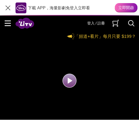
下載 APP，海量影劇免登入立即看
登入 / 註冊
「頻道+看片」每月只要 $199？