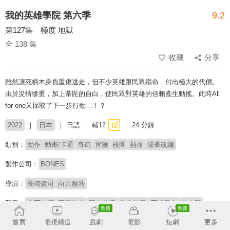
我的英雄學院 第六季
9.2
第127集 極度 地獄
全 138 集
收藏
分享
雖然讓死柄木身負重傷逃走，但不少英雄跟民眾殞命，付出極大的代價。
由於災情慘重，加上荼毘的自白，使民眾對英雄的信賴產生動搖。此時All
for one又採取了下一步行動…！？
2022
日本
日語
輔12
24 分鐘
類別：
動作
動畫/卡通
奇幻
冒險
校園
熱血
漫畫改編
製作公司：
BONES
導演：
長崎健司
向井雅浩
配音：
山下大輝
三宅健太
岡本信彦
佐倉綾音
石川界人
悠木碧
廣橋涼
井上麻里奈
細谷佳正
増田俊樹
畠中祐
梶裕貴
首頁
電視頻道
戲劇
電影
短劇
更多
桑野晃輔
真堂圭
喜多村英梨
西田雅一
三好晃祐
古島清孝