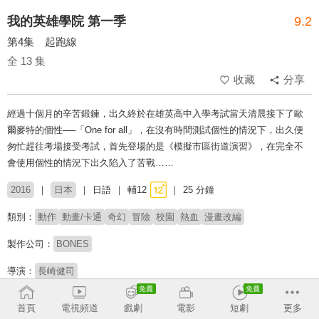
我的英雄學院 第一季
9.2
第4集 起跑線
全 13 集
收藏
分享
經過十個月的辛苦鍛鍊，出久終於在雄英高中入學考試當天清晨接下了歐
爾麥特的個性──「One for all」，在沒有時間測試個性的情況下，出久便
匆忙趕往考場接受考試，首先登場的是《模擬市區街道演習》，在完全不
會使用個性的情況下出久陷入了苦戰……
2016
日本
日語
輔12
25 分鐘
類別：
動作
動畫/卡通
奇幻
冒險
校園
熱血
漫畫改編
製作公司：
BONES
導演：
長崎健司
配音：
山下大輝
三宅健太
岡本信彦
佐倉綾音
石川界人
悠木碧
首頁
電視頻道
戲劇
電影
短劇
更多
廣橋涼
井上麻里奈
細谷佳正
増田俊樹
畠中祐
梶裕貴