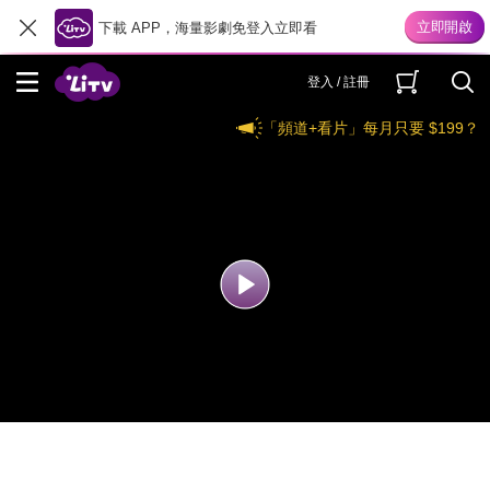
下載 APP，海量影劇免登入立即看
登入 / 註冊
「頻道+看片」每月只要 $199？