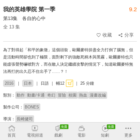
我的英雄學院 第一季
9.2
第13集 各自的心中
全 13 集
收藏
分享
為了對得起「和平的象徵」這個頭銜，歐爾麥特拚盡全力打倒了腦無，但
是活動時間卻也到了極限，面對剩下的強敵死柄木與黑霧，歐爾麥特也只
能虛張聲勢嚇唬對方，而在敵人決定繼續攻擊的情況下，知道歐爾麥特無
法再打的出久忍不住出手了……？！
2016
日本
日語
輔12
25 分鐘
類別：
動作
動畫/卡通
奇幻
冒險
校園
熱血
漫畫改編
製作公司：
BONES
導演：
長崎健司
配音：
山下大輝
三宅健太
岡本信彦
佐倉綾音
石川界人
悠木碧
首頁
電視頻道
戲劇
電影
短劇
更多
廣橋涼
井上麻里奈
細谷佳正
増田俊樹
畠中祐
梶裕貴