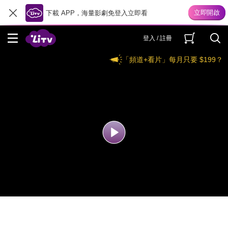
下載 APP，海量影劇免登入立即看
登入 / 註冊
「頻道+看片」每月只要 $199？