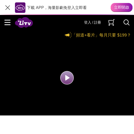
下載 APP，海量影劇免登入立即看
登入 / 註冊
「頻道+看片」每月只要 $199？