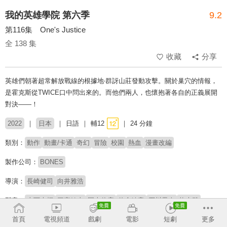
我的英雄學院 第六季
9.2
第116集 One's Justice
全 138 集
收藏
分享
英雄們朝著超常解放戰線的根據地‧群訝山莊發動攻擊。關於巢穴的情報，
是霍克斯從TWICE口中問出來的。而他們兩人，也懷抱著各自的正義展開
對決——！
2022
日本
日語
輔12
24 分鐘
類別：
動作
動畫/卡通
奇幻
冒險
校園
熱血
漫畫改編
製作公司：
BONES
導演：
長崎健司
向井雅浩
配音：
山下大輝
三宅健太
岡本信彦
佐倉綾音
石川界人
悠木碧
廣橋涼
井上麻里奈
細谷佳正
増田俊樹
畠中祐
梶裕貴
首頁
電視頻道
戲劇
電影
短劇
更多
桑野晃輔
真堂圭
喜多村英梨
西田雅一
三好晃祐
古島清孝