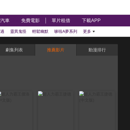
汽車
免費電影
單片租借
下載APP
聽過
靈異鬼怪
輕鬆幽默
哆啦A夢系列
更多
劇集列表
推薦影片
動漫排行