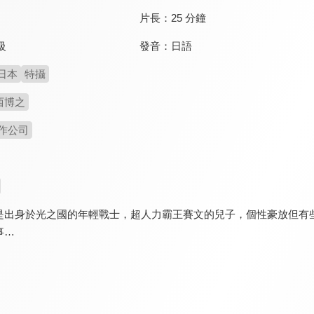
片長：
25 分鐘
發音：
日語
級
日本
特攝
西博之
作公司
是出身於光之國的年輕戰士，超人力霸王賽文的兒子，個性豪放但有
事…