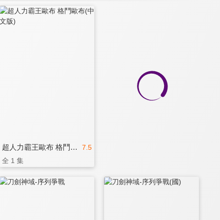
超人力霸王歐布 格鬥歐布(中文版)
7.5
全 1 集