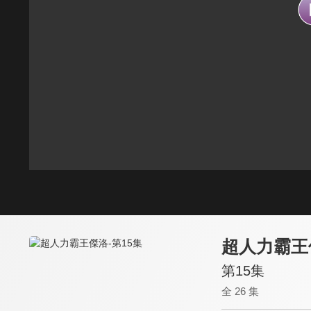
超人力霸王
第15集
全 26 集