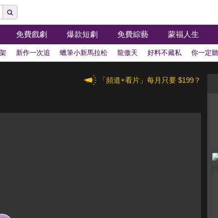
免費戲劇
爆款短劇
免費綜藝
蒙福人生
架
新作一次追
蠟筆小新馬拉松
龍傲天
好料不藏私
你一定
「頻道+看片」每月只要 $199？