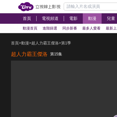
首頁
電視頻道
電影
動漫
兒童
動漫首頁
進階篩選
同步新番
最多人愛看
最新上
首頁
>
動漫
>
超人力霸王傑洛
>
第1季
超人力霸王傑洛
第15集