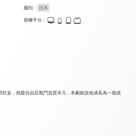
國別：
日本
授權平台：
劇場版 假面騎士REVICE Battle Familia(中文版)
超人力霸王Z
超人力霸王Z(中文版)
7.5
7.5
7.5
全 25 集
全 25 集
些狂妄，熱愛自由且戰鬥資質非凡，本劇敘說他成長為一個成
刀劍神域-序列爭戰
刀劍神域-序列爭戰(國)
假面騎士EX-AID Ture Ending
9.5
9.5
7.5