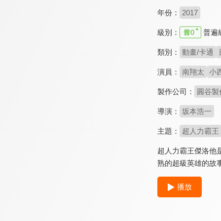
年份：
2017
級別：
普遍
類別：
動畫/卡通
演員：
南翔太
小
製作公司：
圓谷製
導演：
坂本浩一
主題：
超人力霸王
超人力霸王傑洛他
熟的超級英雄的故
播放