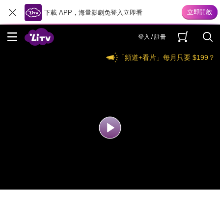
下載 APP，海量影劇免登入立即看
登入 / 註冊
「頻道+看片」每月只要 $199？