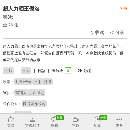
超人力霸王傑洛
7.5
第8集
全 26 集
收藏
分享
超人力霸王傑洛他是出身於光之國的年輕戰士，超人力霸王賽文的兒子，
個性豪放但有些狂妄，熱愛自由且戰鬥資質非凡，本劇敘說他成長為一個
成熟的超級英雄的故事…
2017
日本
日語
普遍級
25 分鐘
類別：
動畫/卡通
日本
特攝
演員：
南翔太
小西博之
製作公司：
圓谷製作公司
導演：
坂本浩一
首頁
電視頻道
戲劇
電影
短劇
更多
收回