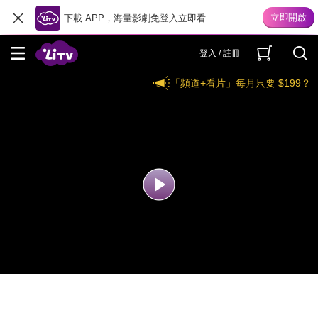
下載 APP，海量影劇免登入立即看
登入 / 註冊
「頻道+看片」每月只要 $199？