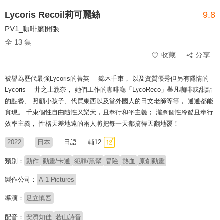
Lycoris Recoil莉可麗絲
9.8
PV1_咖啡廳開張
全 13 集
收藏
分享
被譽為歷代最強Lycoris的菁英──錦木千束， 以及資質優秀但另有隱情的
Lycoris──井之上瀧奈， 她們工作的咖啡廳「LycoReco」舉凡咖啡或甜點
的點餐、 照顧小孩子、代買東西以及當外國人的日文老師等等， 通通都能
實現。 千束個性自由隨性又樂天，且奉行和平主義； 瀧奈個性冷酷且奉行
效率主義， 性格天差地遠的兩人將把每一天都搞得天翻地覆！
2022
日本
日語
輔12
類別：
動作
動畫/卡通
犯罪/黑幫
冒險
熱血
原創動畫
製作公司：
A-1 Pictures
導演：
足立慎吾
配音：
安濟知佳
若山詩音