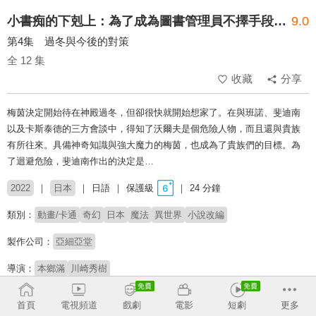
小書痴的下剋上：為了成為圖書管理員不擇手段！第三季
9.0
第4集 過冬與今後的對策
全 12 集
收藏
分享
梅茵決定開始待在神殿過冬，但卻很快就開始想家了。在與班諾、斐迪南
以及卡斯泰德的三方會談中，得知了沃爾夫是個危險人物，而且還與貴族
有所往來。具備神奇知識與強大魔力的梅茵，也成為了貴族們的目標。為
了迴避危險，斐迪南作出的決定是…
2022
日本
日語
保護級
24 分鐘
類別：
動畫/卡通
奇幻
日本
魔法
異世界
小說改編
製作公司：
亞細亞堂
導演：
本鄉滿
川崎秀樹
配音：
速水獎
井口裕香
井上和彥
田村睦心
首頁
電視頻道
戲劇
電影
短劇
更多