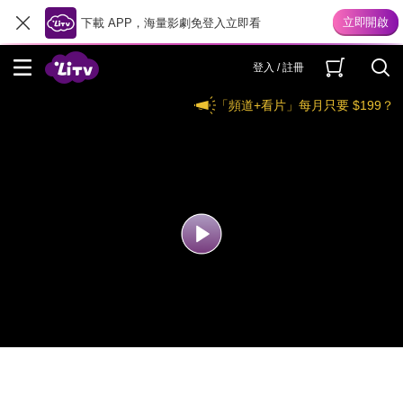
下載 APP，海量影劇免登入立即看
登入 / 註冊
「頻道+看片」每月只要 $199？