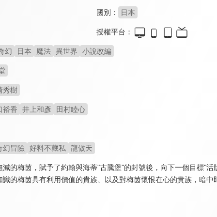
國別：
日本
授權平台：
奇幻
日本
魔法
異世界
小說改編
堂
崎秀樹
口裕香
井上和彥
田村睦心
奇幻冒險
好料不藏私
龍傲天
無減的梅茵，賦予了約翰與海蒂"古騰堡"的封號後，向下一個目標"活
知識的梅茵具有利用價值的貴族、以及對梅茵懷恨在心的貴族，暗中