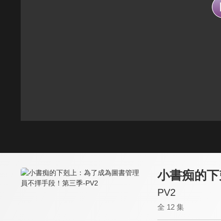
小書痴的下
PV2
全 12 集