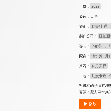
年份：
2022
發音：
日語
類別：
動畫/卡通
製作公司：
亞細亞
導演：
本鄉滿
川
配音：
速水獎
井
原著：
香月美夜
主題：
動漫卡通
對書本的熱情有增
有強大魔力與奇異
播放