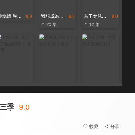
劇場版 異世界四重奏 ～Another World～
我想成為影之強者！
為了女兒，我說不定連魔王都能幹掉。
8.0
9.8
8.0
全 20 集
全 12 集
怕痛的我，把防禦力點滿就對了 第二季
因為是反派大小姐所以養了魔王
怕痛的我，把防禦力點滿就對了
9.2
8.1
9.2
全 12 集
全 12 集
全 12 集
三季
9.0
收藏
分享