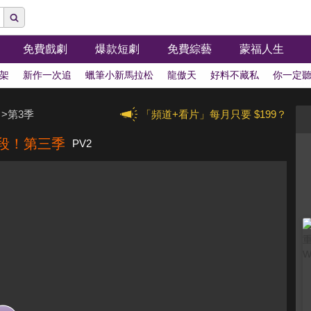
免費戲劇
爆款短劇
免費綜藝
蒙福人生
架
新作一次追
蠟筆小新馬拉松
龍傲天
好料不藏私
你一定
！
>
第3季
「頻道+看片」每月只要 $199？
段！第三季
PV2