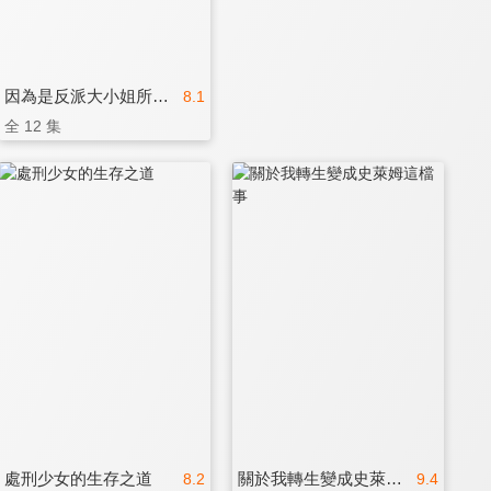
因為是反派大小姐所以養了魔王
8.1
全 12 集
處刑少女的生存之道
關於我轉生變成史萊姆這檔事
8.2
9.4