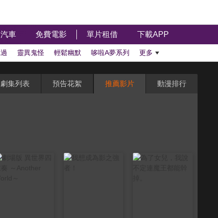
汽車
免費電影
單片租借
下載APP
聽過
靈異鬼怪
輕鬆幽默
哆啦A夢系列
更多
劇集列表
預告花絮
推薦影片
動漫排行