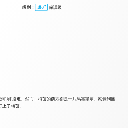
級別：
保護級
我想成為影之強者！第二季
骸骨騎士大人異世界冒險中
轉生成女性向遊戲只有毀滅END的壞人大小姐
9.8
9.0
9.4
全 12 集
全 12 集
全 12 集
版印刷"邁進。然而，梅茵的前方卻是一片烏雲籠罩。察覺到擁
處刑少女的生存之道
關於我轉生變成史萊姆這檔事
後宮之烏
8.2
9.4
8.1
盯上了梅茵。
全 12 集
全 24 集
全 13 集