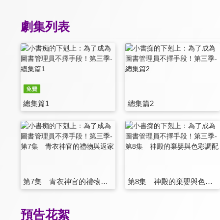
劇集列表
總集篇1
總集篇2
第7集 青衣神官的禮物與返家
第8集 神殿的棄嬰與色彩調配
預告花絮