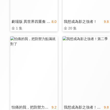
劇場版 異世界四重奏 ～Another World～
我想成為影之強者！
8.0
9.8
全 1 集
全 20 集
怕痛的我，把防禦力點滿就對了
我想成為影之強者！第二季
9.2
9.8