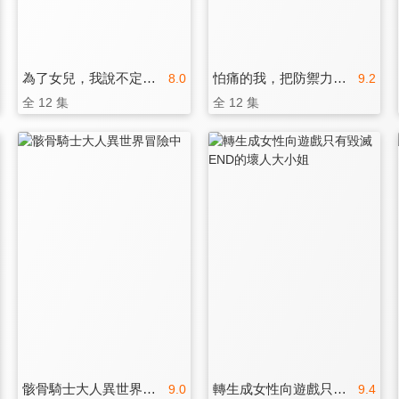
為了女兒，我說不定連魔王都能幹掉。
怕痛的我，把防禦力點滿就對了 第二季
8.0
9.2
全 12 集
全 12 集
骸骨騎士大人異世界冒險中
轉生成女性向遊戲只有毀滅END的壞人大小姐
9.0
9.4