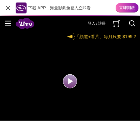
下載 APP，海量影劇免登入立即看
登入 / 註冊
「頻道+看片」每月只要 $199？