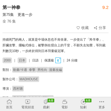
第一神拳
9.2
第75集 更進一步
全 76 集
收藏
分享
持續死鬥的兩人，就算是中場休息也不肯坐著。一步使出了「羚羊拳」、
肝臟攻擊、擺輪式移位，被擊倒在擂台上的千堂，不願失去知覺，等到裁
判數完10秒，一步終於得到日本羽量級冠軍。
2000
日本
日語
保護級
24 分鐘
類別：
動畫/卡通
拳擊
男性向
漫畫改編
製作公司：
MADHOUSE
導演：
西村聰
配音：
喜安浩平
小山力也
關智一
首頁
電視頻道
戲劇
電影
短劇
更多
原著：
森川讓次