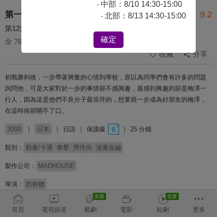
‧ 中部：8/10 14:30-15:00
第一神拳
9.2
‧ 北部：8/13 14:30-15:00
第12集 粗暴的撞擊宣言
確定
全 76 集
收藏
分享
初戰勝利後，一步帶著興奮的心情到學校，原以為同學們會有許多的問題
詢問他，可是大家對於一步的事情卻不感興趣，最感到興趣的卻是梅澤一
行人，因為這是他們不良分子最崇拜的，想要跟一步成為好朋友的梅澤，
在這時候卻開不了口。
2000
日本
日語
保護級
25 分鐘
類別：
動畫/卡通
拳擊
男性向
漫畫改編
製作公司：
MADHOUSE
導演：
西村聰
配音：
喜安浩平
小山力也
關智一
首頁
電視頻道
戲劇
電影
短劇
更多