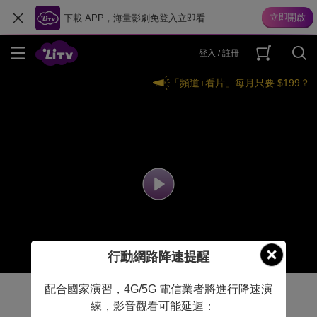
下載 APP，海量影劇免登入立即看
登入 / 註冊
「頻道+看片」每月只要 $199？
行動網路降速提醒
配合國家演習，4G/5G 電信業者將進行降速演
練，影音觀看可能延遲：