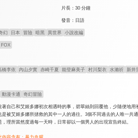
片長：
30 分鐘
發音：
日語
奇幻
日本
冒險
暗黑
異世界
小說改編
 FOX
高橋李依
內山夕實
赤崎千夏
能登麻美子
村川梨衣
水瀨祈
新井
動漫卡通
奇幻冒險
說著自己和艾姬多娜初次相遇時的事，碧翠絲則回覆他，少隨便地用
也是被艾姬多娜所拯救的其中一人的過往。3個不同過去的人唯一共
題，理所當然度過每一天時，日常卻以一個男人的出現宣告終結。
此內容含有：
暴力血腥