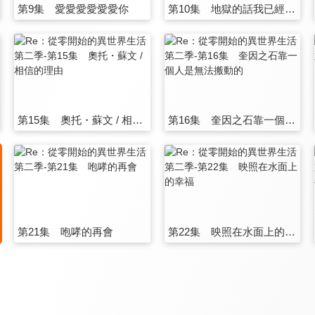
第9集 愛愛愛愛愛愛你
第10集 地獄的話我已經體驗過了
第15集 奧托・蘇文 / 相信的理由
第16集 奎因之石靠一個人是無法搬動的
第21集 咆哮的再會
第22集 映照在水面上的幸福