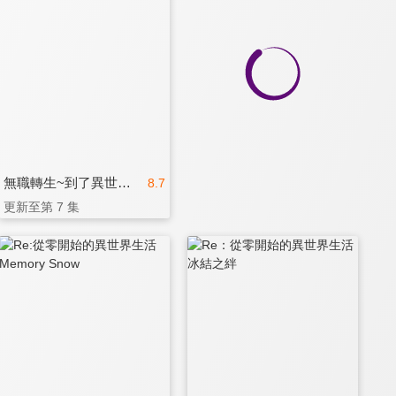
無職轉生~到了異世界就拿出真本事~ 第三季
8.7
更新至第 7 集