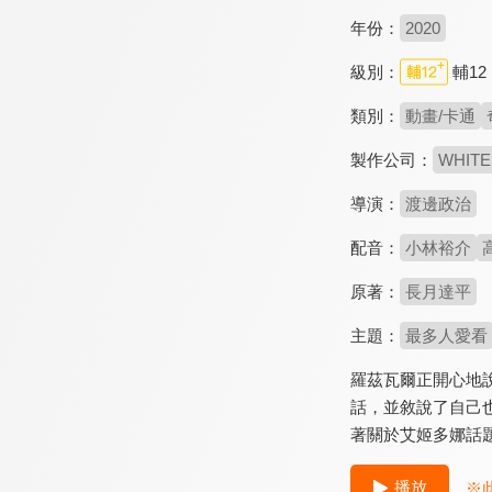
年份：
2020
級別：
輔12
類別：
動畫/卡通
製作公司：
WHITE
導演：
渡邊政治
配音：
小林裕介
原著：
長月達平
主題：
最多人愛看
羅茲瓦爾正開心地
話，並敘說了自己
著關於艾姬多娜話
播放
※