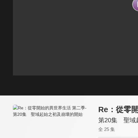
Re：從零
第20集 聖
全 25 集