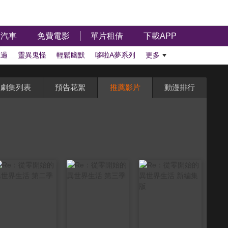
汽車
免費電影
單片租借
下載APP
聽過
靈異鬼怪
輕鬆幽默
哆啦A夢系列
更多
劇集列表
預告花絮
推薦影片
動漫排行