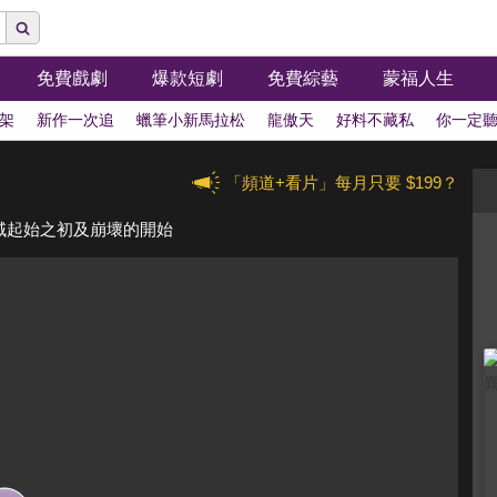
免費戲劇
爆款短劇
免費綜藝
蒙福人生
架
新作一次追
蠟筆小新馬拉松
龍傲天
好料不藏私
你一定
「頻道+看片」每月只要 $199？
聖域起始之初及崩壞的開始