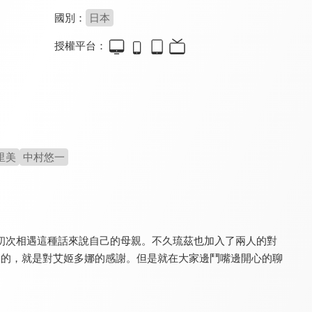
國別：
日本
授權平台：
哥布林殺手
關於我轉生變成史萊姆這檔事
這個勇者明明超TUEEE卻過度謹慎！
8.8
9.4
8.8
全 12 集
全 24 集
全 12 集
里美
中村悠一
初次相遇這種話來說自己的母親。不久琉茲也加入了兩人的對
Re:從零開始的異世界生活 Memory Snow
Re：從零開始的異世界生活 冰結之絆
遭到流放的轉生重騎士憑藉遊戲知識大開無雙
8.0
8.0
8.6
通的，就是對艾姬多娜的感謝。但是就在大家邊鬥嘴邊開心的聊
更新至第 6 集