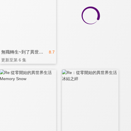
無職轉生~到了異世界就拿出真本事~ 第三季
8.7
更新至第 6 集