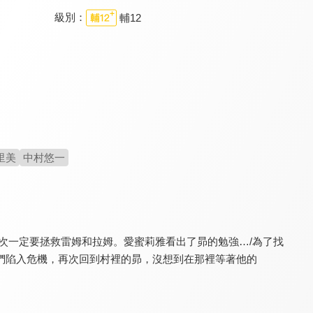
級別：
輔12
哥布林殺手
關於我轉生變成史萊姆這檔事
這個勇者明明超TUEEE卻過度謹慎！
8.8
9.4
8.8
全 12 集
全 24 集
全 12 集
里美
中村悠一
這次一定要拯救雷姆和拉姆。愛蜜莉雅看出了昴的勉強…/為了找
Re:從零開始的異世界生活 Memory Snow
Re：從零開始的異世界生活 冰結之絆
遭到流放的轉生重騎士憑藉遊戲知識大開無雙
8.0
8.0
8.6
們陷入危機，再次回到村裡的昴，沒想到在那裡等著他的
更新至第 6 集