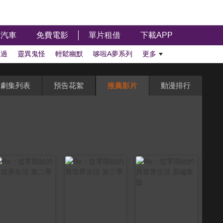
汽車
免費電影
單片租借
下載APP
聽過
靈異鬼怪
輕鬆幽默
哆啦A夢系列
更多
劇集列表
預告花絮
推薦影片
動漫排行