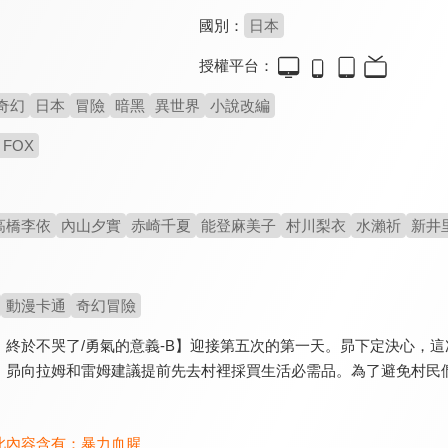
國別：
日本
授權平台：
奇幻
日本
冒險
暗黑
異世界
小說改編
 FOX
高橋李依
內山夕實
赤崎千夏
能登麻美子
村川梨衣
水瀨祈
新井
動漫卡通
奇幻冒險
，終於不哭了/勇氣的意義-B】迎接第五次的第一天。昴下定決心，
，昴向拉姆和雷姆建議提前先去村裡採買生活必需品。為了避免村民
此內容含有：
暴力血腥