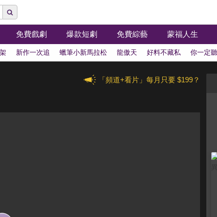
免費戲劇
爆款短劇
免費綜藝
蒙福人生
架
新作一次追
蠟筆小新馬拉松
龍傲天
好料不藏私
你一定
「頻道+看片」每月只要 $199？