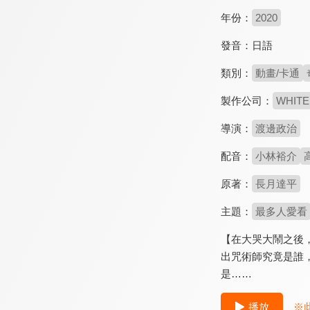
年份：
2020
發音：
日語
類別：
動畫/卡通
製作公司：
WHITE
導演：
渡邊政治
配音：
小林裕介
原著：
長月達平
主題：
最多人愛看
【在大哭大鬧之後
出咒術師究竟是誰
是……
播放
※