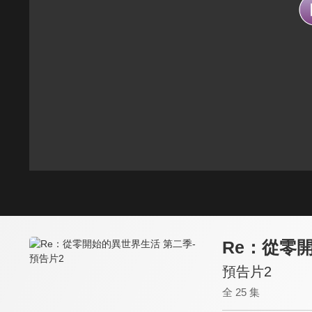
Re：從零
預告片2
全 25 集