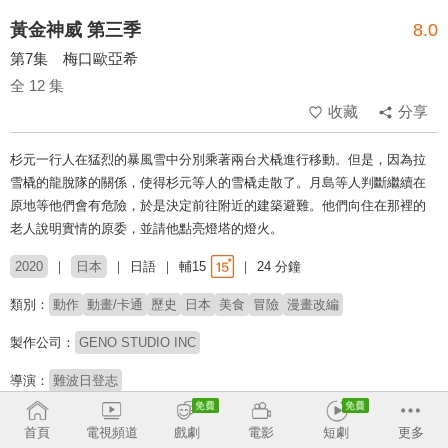
黃金神威 第三季
8.0
第7集 梅口歐亞希
全 12 集
收藏
分享
杉元一行人在猛烈的暴風雪中分別乘著兩台犬橇進行移動。但是，因為拉
雪橇的龍脫隊的關係，使得杉元等人的雪橇走散了。月島等人判斷繼續在
原地等他們會有危險，於是決定前往附近的建築避難。他們向住在那裡的
老人說明實情的原委，並請他點亮燈塔的燈火。
2020
日本
日語
輔15
24 分鐘
類別：
動作
動畫/卡通
歷史
日本
美食
冒險
漫畫改編
製作公司：
GENO STUDIO INC
導演：
難波日登志
配音：
小林親弘
白石晴香
伊藤健太郎
大塚芳忠
津田健次郎
細谷佳正
首頁
電視頻道
戲劇
電影
短劇
更多
杉田智和
中田譲治
大塚明夫
菅生隆之
乃村健次
關俊彥