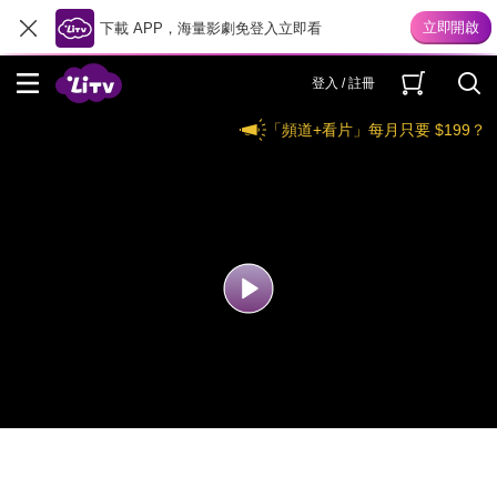
下載 APP，海量影劇免登入立即看
登入 / 註冊
「頻道+看片」每月只要 $199？