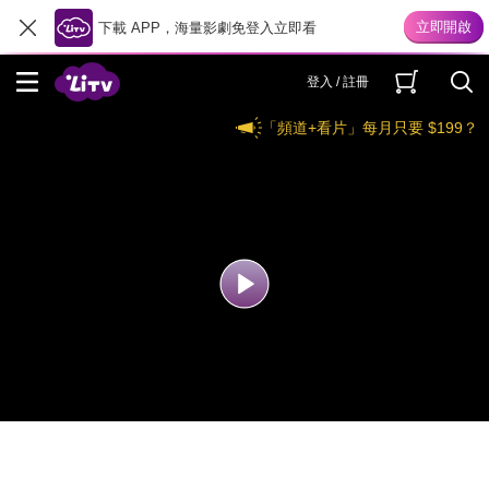
下載 APP，海量影劇免登入立即看
登入 / 註冊
「頻道+看片」每月只要 $199？