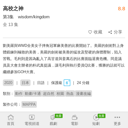
高校之神
8.8
第3集 wisdom/kingdom
全 13 集
收藏
分享
劉美羅與WWD全美女子摔角冠軍麻美善的比賽開始了。美羅的劍術對上身
體鍛鍊到極致的美善，美羅的劍術被美善的猛攻及堅硬的身體壓制，陷入
苦戰。毛利則是因為亂入了高甘道與姜萬石的比賽面臨退賽危機。同是議
員及大會主辦者的朴武真提議，讓毛利與執行委員Q比賽，獲勝的話就可以
繼續參加GOH大賽。
2020
日本
日語
保護級
24 分鐘
類別：
動作
動畫/卡通
超自然
校園
熱血
漫畫改編
製作公司：
MAPPA
導演：
朴性厚
首頁
電視頻道
戲劇
電影
短劇
更多
配音：
橘龍丸
熊谷健太郎
大橋彩香
浪川大輔
杉田智和