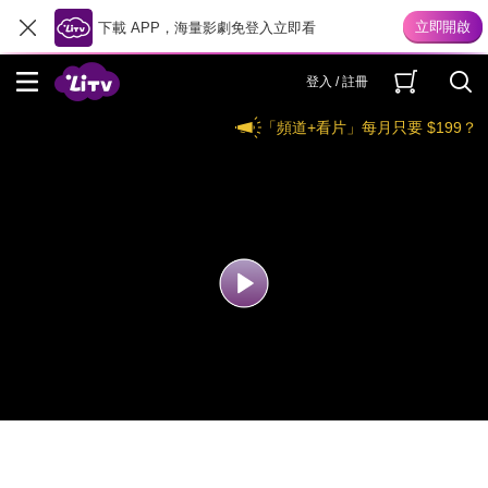
下載 APP，海量影劇免登入立即看
登入 / 註冊
「頻道+看片」每月只要 $199？