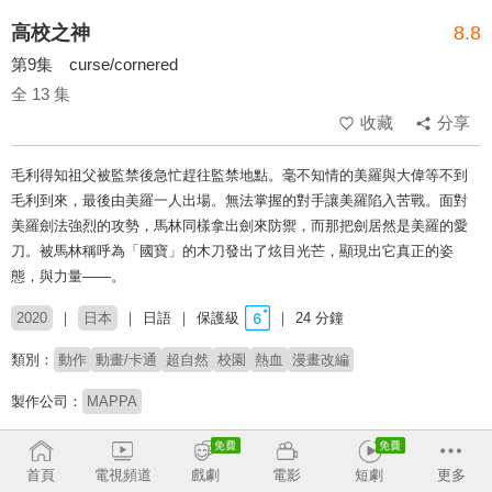
高校之神
8.8
第9集 curse/cornered
全 13 集
收藏
分享
毛利得知祖父被監禁後急忙趕往監禁地點。毫不知情的美羅與大偉等不到
毛利到來，最後由美羅一人出場。無法掌握的對手讓美羅陷入苦戰。面對
美羅劍法強烈的攻勢，馬林同樣拿出劍來防禦，而那把劍居然是美羅的愛
刀。被馬林稱呼為「國寶」的木刀發出了炫目光芒，顯現出它真正的姿
態，與力量――。
2020
日本
日語
保護級
24 分鐘
類別：
動作
動畫/卡通
超自然
校園
熱血
漫畫改編
製作公司：
MAPPA
導演：
朴性厚
首頁
電視頻道
戲劇
電影
短劇
更多
配音：
橘龍丸
熊谷健太郎
大橋彩香
浪川大輔
杉田智和