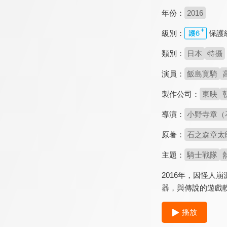
年份：
2016
級別：
保護
類別：
日本
特攝
演員：
飯島寛騎
製作公司：
東映
導演：
小野寺章（
原著：
石之森章太
主題：
騎士戰隊
2016年，因怪
器，與傳說的遊戲軟
播放