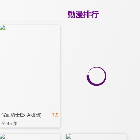
動漫排行
假面騎士Ex-Aid(國)
7.5
全 45 集