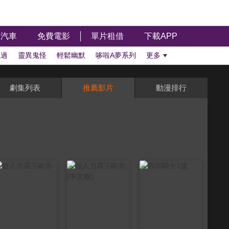
汽車
免費電影
單片租借
下載APP
聽過
靈異鬼怪
輕鬆幽默
哆啦A夢系列
更多
劇集列表
推薦影片
動漫排行