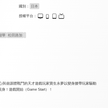
國別：
日本
授權平台：
超人力霸王大河
新．超人力霸王
新．超人力霸王(中文版)
7.5
7.5
7.5
全 25 集
2022年最強特攝鉅作
致敬經典震撼新生
瑠華
松田路加
決心與崩源體戰鬥的天才遊戲玩家寶生永夢以變身腰帶玩家驅動
超人力霸王大河(中文版)
超人力霸王歐布劇場版 請賜予我羈絆的力量！
超人力霸王歐布劇場版 請賜予我羈絆的力量！(中文版)
7.5
7.5
7.5
遊戲開始（Game Start）！
全 25 集