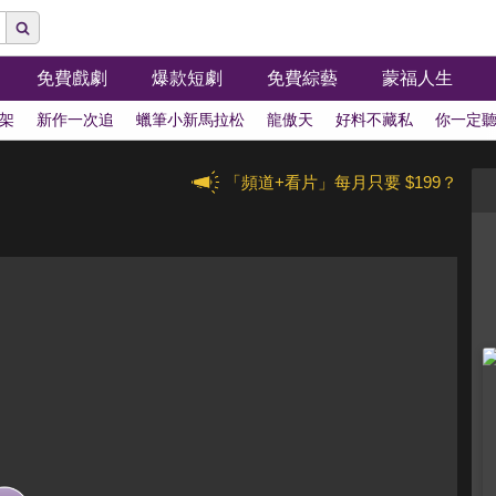
免費戲劇
爆款短劇
免費綜藝
蒙福人生
架
新作一次追
蠟筆小新馬拉松
龍傲天
好料不藏私
你一定
「頻道+看片」每月只要 $199？