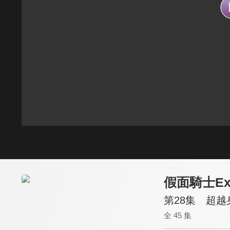
假面騎士Ex-
第28集 超越
全 45 集