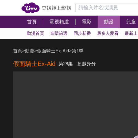
首頁
電視頻道
電影
動漫
兒童
動漫首頁
進階篩選
同步新番
最多人愛看
最新上
首頁
>
動漫
>
假面騎士Ex-Aid
>
第1季
假面騎士Ex-Aid
第28集 超越身分