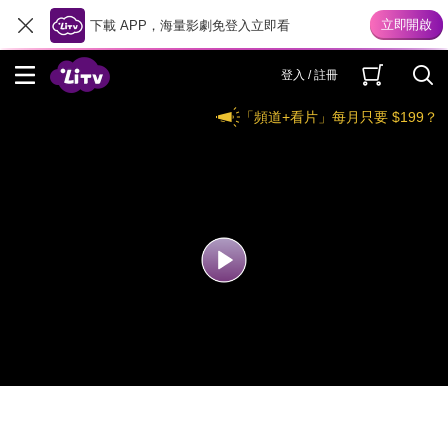
下載 APP，海量影劇免登入立即看
登入 / 註冊
「頻道+看片」每月只要 $199？