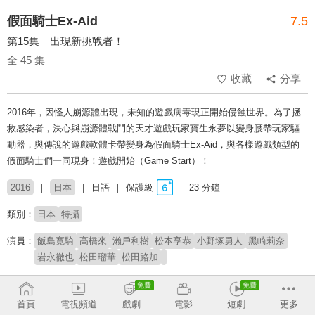
假面騎士Ex-Aid
7.5
第15集 出現新挑戰者！
全 45 集
收藏
分享
2016年，因怪人崩源體出現，未知的遊戲病毒現正開始侵蝕世界。為了拯
救感染者，決心與崩源體戰鬥的天才遊戲玩家寶生永夢以變身腰帶玩家驅
動器，與傳說的遊戲軟體卡帶變身為假面騎士Ex-Aid，與各樣遊戲類型的
假面騎士們一同現身！遊戲開始（Game Start）！
2016
日本
日語
保護級
23 分鐘
類別：
日本
特攝
演員：
飯島寛騎
高橋來
瀨戶利樹
松本享恭
小野塚勇人
黑崎莉奈
岩永徹也
松田瑠華
松田路加
製作公司：
東映
朝日電視台
旭通廣告
首頁
電視頻道
戲劇
電影
短劇
更多
導演：
小野寺章（石森プロ)
中澤祥次郎
坂本浩一
山口恭平