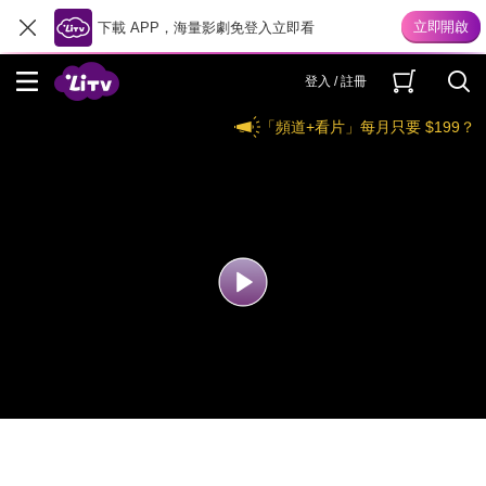
下載 APP，海量影劇免登入立即看
登入 / 註冊
「頻道+看片」每月只要 $199？