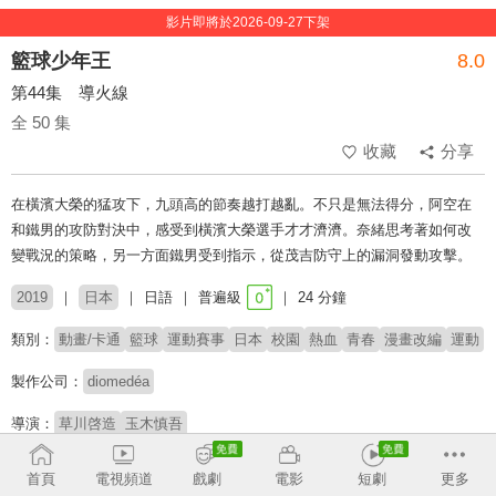
影片即將於2026-09-27下架
籃球少年王
8.0
第44集 導火線
全 50 集
收藏
分享
在橫濱大榮的猛攻下，九頭高的節奏越打越亂。不只是無法得分，阿空在
和鐵男的攻防對決中，感受到橫濱大榮選手才才濟濟。奈緒思考著如何改
變戰況的策略，另一方面鐵男受到指示，從茂吉防守上的漏洞發動攻擊。
2019
日本
日語
普遍級
24 分鐘
類別：
動畫/卡通
籃球
運動賽事
日本
校園
熱血
青春
漫畫改編
運動
製作公司：
diomedéa
導演：
草川啓造
玉木慎吾
配音：
梶裕貴
內田雄馬
小西克幸
谷山紀章
宮野真守
八代拓
KENN
首頁
電視頻道
戲劇
電影
短劇
更多
谷口夢奈
千本木彩花