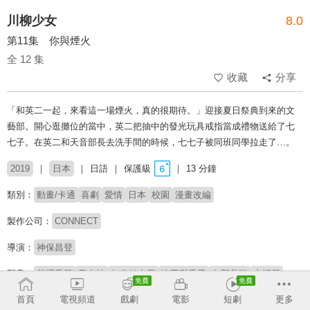
川柳少女
8.0
第11集 你與煙火
全 12 集
收藏
分享
「和英二一起，來看這一場煙火，真的很期待。」迎接夏日祭典到來的文
藝部。開心逛攤位的當中，英二把抽中的發光玩具戒指當成禮物送給了七
七子。在英二和天音部長去洗手間的時候，七七子被同班同學拉走了…。
2019
日本
日語
保護級
13 分鐘
類別：
動畫/卡通
喜劇
愛情
日本
校園
漫畫改編
製作公司：
CONNECT
導演：
神保昌登
配音：
花澤香菜
畠中祐
矢作紗友里
逢田梨香子
久野美咲
上坂堇
首頁
電視頻道
戲劇
電影
短劇
更多
收回