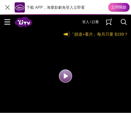
下載 APP，海量影劇免登入立即看
登入 / 註冊
「頻道+看片」每月只要 $199？