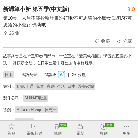
新蠟筆小新 第五季(中文版)
8.0
第10集 人生不能按照計畫進行哦/不可思議的小魔女 瑪莉/不可
思議的小魔女 瑪莉哦
全 26 集
收藏
分享
故事舞台是在埼玉縣春日部市，一位正在「雙葉幼稚園」學習的五歲的小
孩──野原新之助，在日常生活中發生的有趣好玩事。
日本
國語配音
保護級
26 分鐘
類別：
動畫/卡通
兒童
喜劇
生活
日本
漫畫改編
製作公司：
SHIN-EI動畫
導演：
Mitsuru Hongo
原恵一
原著：
臼井儀人
# 無厘頭搞笑
# 闔家歡動畫
首頁
電視頻道
戲劇
電影
短劇
更多