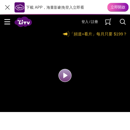
下載 APP，海量影劇免登入立即看
登入 / 註冊
「頻道+看片」每月只要 $199？