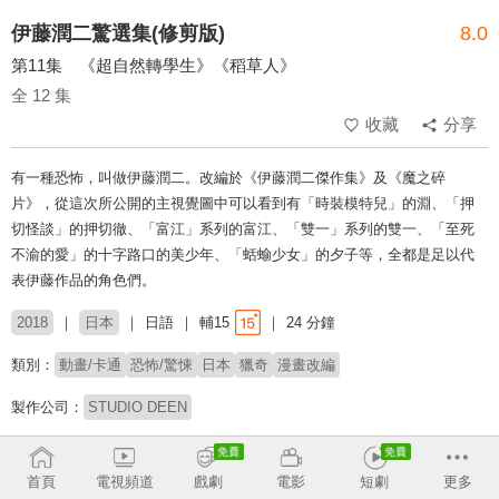
伊藤潤二驚選集(修剪版)
8.0
第11集 《超自然轉學生》《稻草人》
全 12 集
收藏
分享
有一種恐怖，叫做伊藤潤二。改編於《伊藤潤二傑作集》及《魔之碎
片》，從這次所公開的主視覺圖中可以看到有「時裝模特兒」的淵、「押
切怪談」的押切徹、「富江」系列的富江、「雙一」系列的雙一、「至死
不渝的愛」的十字路口的美少年、「蛞蝓少女」的夕子等，全都是足以代
表伊藤作品的角色們。
2018
日本
日語
輔15
24 分鐘
類別：
動畫/卡通
恐怖/驚悚
日本
獵奇
漫畫改編
製作公司：
STUDIO DEEN
導演：
田頭忍
首頁
電視頻道
戲劇
電影
短劇
更多
配音：
綠川光
下野紘
名塚佳織
末柄里惠
小山茉美
三ツ矢雄二