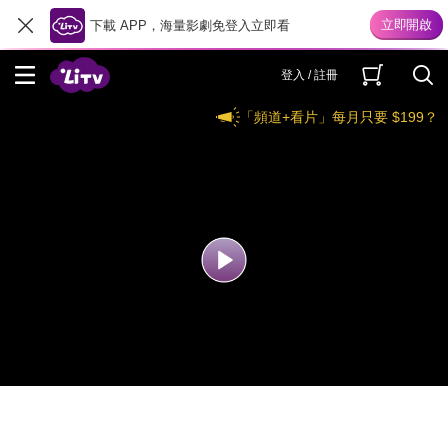
下載 APP，海量影劇免登入立即看
登入 / 註冊
「頻道+看片」每月只要 $199？