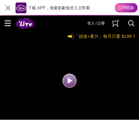
下載 APP，海量影劇免登入立即看
登入 / 註冊
「頻道+看片」每月只要 $199？