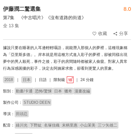
伊藤潤二驚選集
8.0
第7集 《中古唱片》《沒有道路的街道》
全 13 集
收藏
分享
據說只要在睡著的人耳邊輕輕囁語，就能潛入那個人的夢裡，這種現象稱
為「亞里斯多德」。岸本就是用這種方式進入彩子的夢裡，卻被同樣出現
夢中的男人殺死，事件之後，彩子的房間隨時都被家人偷窺。對家人異常
行為深感困擾的彩子，決定去阿姨家求救，卻看到更驚人的景象。
2018
日本
日語
限制級
24 分鐘
類別：
動畫/卡通
恐怖/驚悚
日本
獵奇
漫畫改編
製作公司：
STUDIO DEEN
導演：
田頭忍
配音：
綠川光
下野紘
名塚佳織
末柄里惠
小山茉美
三ツ矢雄二