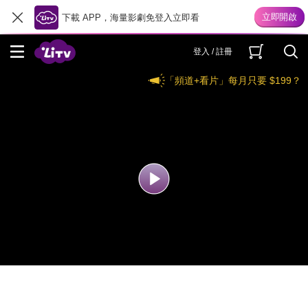
下載 APP，海量影劇免登入立即看
登入 / 註冊
「頻道+看片」每月只要 $199？