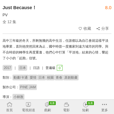
Just Because！
8.0
PV
全 12 集
收藏
分享
高中三年級的冬天，所剩無幾的高中生活，任誰都以為自己會就這樣平淡
地畢業，直到他突然回來為止，國中時曾一度搬家到遠方城市的同學。與
不合時節的轉學生再度重逢，他們心中打算「平淡地」結束的心情，響起
了小小的「起跑」信號。
2017
日本
日語
普遍級
類別：
動畫/卡通
愛情
日本
校園
青春
原創動畫
製作公司：
PINE JAM
導演：
小林敦
配音：
市川蒼
村田太志
礒部花凜
芳野由奈
Lynn
首頁
電視頻道
戲劇
電影
短劇
更多