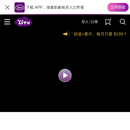
下載 APP，海量影劇免登入立即看
登入 / 註冊
「頻道+看片」每月只要 $199？