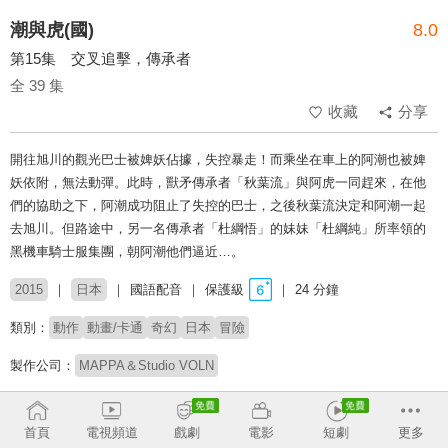
潮與虎(國)
8.0
第15集 交叉追擊，傳承者
全 39 集
收藏
分享
開往旭川的觀光巴士被婢妖佔據，失控暴走！而乘坐在車上的阿潮也被婢
妖依附，無法動彈。此時，獸矛傳承者「秋葉流」與阿虎一同趕來，在他
們的協助之下，阿潮成功阻止了失控的巴士，之後秋葉流決定和阿潮一起
去旭川。但路途中，另一名傳承者「杜綱悟」的妹妹「杜綱純」所率領的
黑機車騎士服集團，朝阿潮他們逼近…。
2015
日本
國語配音
保護級
24 分鐘
類別：
動作
動畫/卡通
奇幻
日本
冒險
製作公司：
MAPPA＆Studio VOLN
導演：
西村聰
首頁
電視頻道
戲劇
電影
短劇
更多
原著：
藤田和日郎