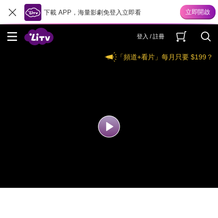
下載 APP，海量影劇免登入立即看
登入 / 註冊
「頻道+看片」每月只要 $199？