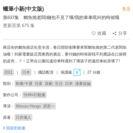
蠟筆小新(中文版)
9.5
第637集 鯛魚燒老闆/錢包不見了哦/我的車車吼叫的時候哦
更新至第 675 集
收藏
分享
商店街的鯛魚燒店生意冷清，春日部防衛隊要來幫鯛魚燒的第二代老闆加
油喔！到家電量販店買東西的廣志，要付錢的時候卻找不到應該在口袋裡
的皮夾…？！正男在公園玩遙控車時遇到了壞孩子把遙控車給弄壞了!
2011
日本
國語配音
保護級
27 分鐘
類別：
動畫/卡通
兒童
喜劇
生活
日本
漫畫改編
製作公司：
SHIN-EI動畫
導演：
Mitsuru Hongo
原恵一
原著：
臼井儀人
# 闔家歡動畫