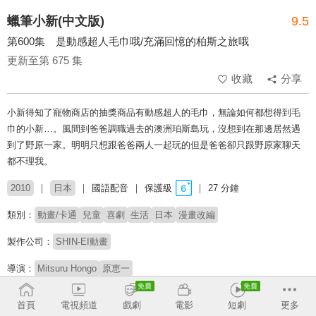
蠟筆小新(中文版)
9.5
第600集 是動感超人毛巾哦/充滿回憶的柏斯之旅哦
更新至第 675 集
收藏
分享
小新得知了寵物商店的抽獎商品有動感超人的毛巾，無論如何都想得到毛
巾的小新…。風間到爸爸調職過去的澳洲珀斯島玩，沒想到在那邊居然遇
到了野原一家。明明只想跟爸爸兩人一起玩的但是爸爸卻只跟野原家聊天
都不理我。
2010
日本
國語配音
保護級
27 分鐘
類別：
動畫/卡通
兒童
喜劇
生活
日本
漫畫改編
製作公司：
SHIN-EI動畫
導演：
Mitsuru Hongo
原恵一
原著：
臼井儀人
首頁
電視頻道
戲劇
電影
短劇
更多