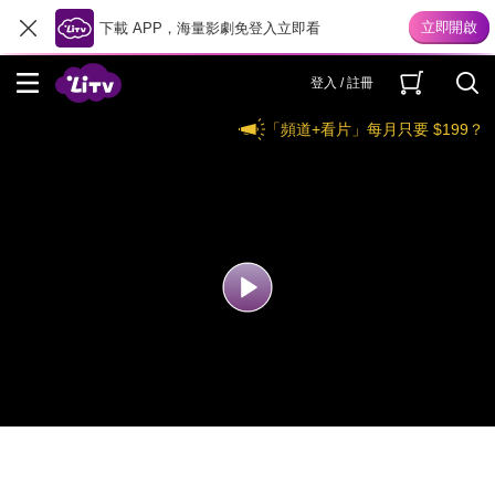
下載 APP，海量影劇免登入立即看
登入 / 註冊
「頻道+看片」每月只要 $199？