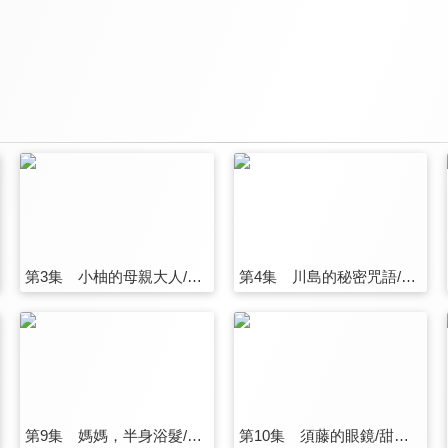
第3集 小柚的母親大人/媽媽們的保齡球/要小心媽媽的怒氣
第4集 川島的秘密咒語/水島太太好年輕/自己的屁股自己擦
第9集 媽媽，半身浴髮/好羨慕吉岡/媽媽的恢復法
第10集 須藤的眼鏡/甜甜圈風潮/最近感興趣的事