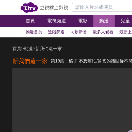
首頁
電視頻道
電影
動漫
兒童
動漫首頁
進階篩選
同步新番
最多人愛看
最新上
首頁
>
動漫
>
新我們這一家
新我們這一家
第19集 橘子,不想幫忙/爸爸的體貼從不