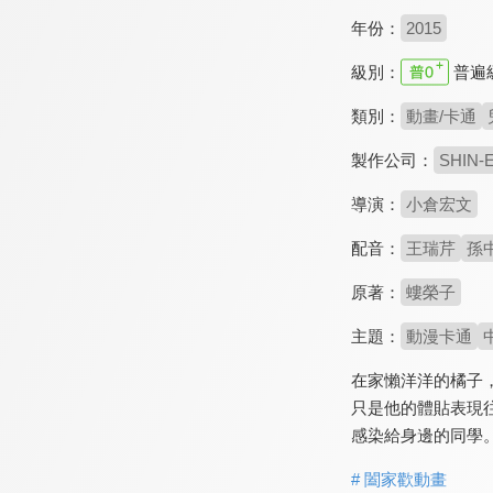
年份：
2015
級別：
普遍
類別：
動畫/卡通
製作公司：
SHIN-
導演：
小倉宏文
配音：
王瑞芹
孫
原著：
螻榮子
主題：
動漫卡通
在家懶洋洋的橘子
只是他的體貼表現
感染給身邊的同學
# 闔家歡動畫