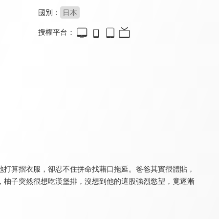
國別：
日本
授權平台：
蠟筆小新(中文版)
新蠟筆小新 第七季(中文版)
新蠟筆小新 第十二季
9.5
9.2
9.5
更新至第 675 集
全 8 集
更新至第 52 集
地打算摺衣服，卻忍不住拼命找藉口拖延。爸爸其實很體貼，
新蠟筆小新 第三季(中文版)
新蠟筆小新 第四季(中文版)
幸腹塗鴉
9.2
9.0
8.0
，柚子突然很想吃漢堡排，沒想到他的這股強烈慾望，竟逐漸
全 26 集
全 29 集
全 12 集