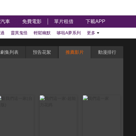
汽車
免費電影
單片租借
下載APP
聽過
靈異鬼怪
輕鬆幽默
哆啦A夢系列
更多
劇集列表
預告花絮
推薦影片
動漫排行