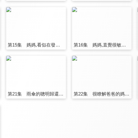
第15集 媽媽,看似在發呆/茄男的造型便當/這樣算不算噁心
第16集 媽媽,直覺很敏銳/男人們的圈套/加油光波
第21集 雨傘的聰明歸還法/剛才為什麼笑/柚子,暗黑世界
第22集 很瞭解爸爸的媽媽/兔子的塗鴉/不想撐傘的吉岡