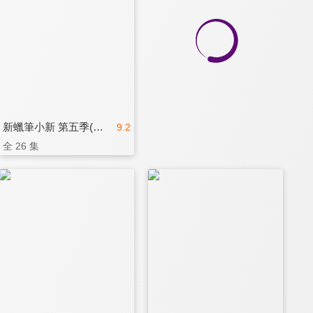
新蠟筆小新 第五季(中文版)
9.2
全 26 集