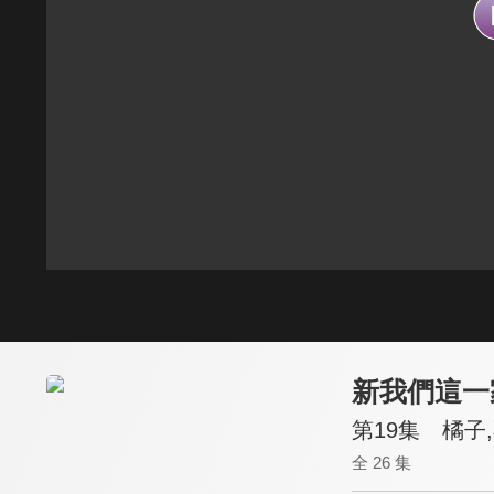
新我們這一
第19集 橘子
全 26 集