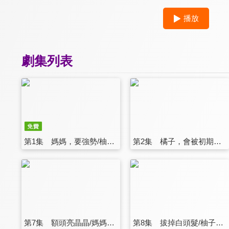
播放
劇集列表
第1集 媽媽，要強勢/柚子，想戴太陽眼鏡/媽媽，喜歡新武器
第2集 橘子，會被初期化/這個城市也住很久了/爸爸的器度很大
第7集 額頭亮晶晶/媽媽是補充包天才/男人們的露骨
第8集 拔掉白頭髮/柚子太矜持了/爸爸喜歡媽媽哪裡