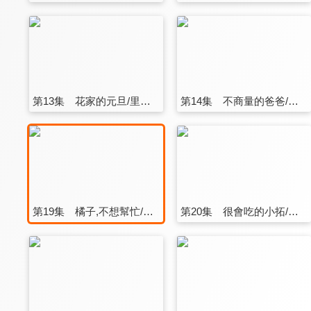
第13集 花家的元旦/里民搗麻糬大會/好短暫的新年
第14集 不商量的爸爸/媽媽，鍛鍊大腦/男生真討厭
第19集 橘子,不想幫忙/爸爸的體貼從不減少/想吃漢堡排
第20集 很會吃的小拓/爸爸,媽媽,山中健行/橘子,忘記蛋蛋了