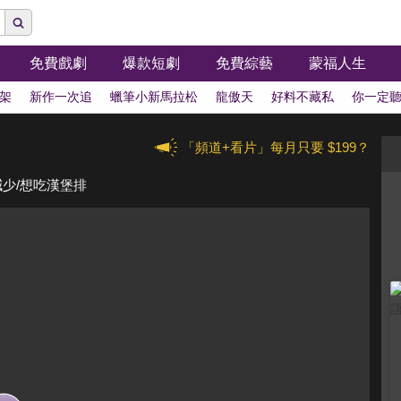
免費戲劇
爆款短劇
免費綜藝
蒙福人生
架
新作一次追
蠟筆小新馬拉松
龍傲天
好料不藏私
你一定
「頻道+看片」每月只要 $199？
減少/想吃漢堡排