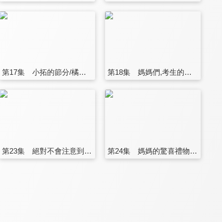
第17集 小拓的節分/橘子很庸俗/珠雞分份事件
第18集 媽媽們,考生的母親/橘子的情人節/柚子,深夜的男人料理
第23集 絕對不會注意到/媽媽，不懂裝懂/柚粉的聖地
第24集 媽媽的驚喜禮物/柚子棒球社