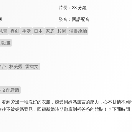
片長：
23 分鐘
發音：
國語配音
級
兒童
喜劇
生活
日本
家庭
校園
漫畫改編
EI動畫
中台
林美秀
雷碧文
中文配音版
，看到旁邊一堆洗好的衣服，感受到媽媽無言的壓力，心不甘情不願
往往不被媽媽看見，回顧新婚時期徹底剖析爸爸的體貼！？下課時間
。