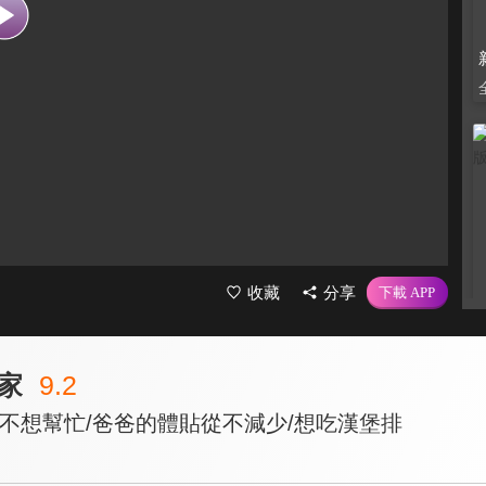
收藏
分享
家
9.2
,不想幫忙/爸爸的體貼從不減少/想吃漢堡排