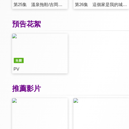
第25集 溫泉拖鞋/吉岡討厭魚/柚子的叫法
第26集 這個家是我的城堡/橘子要賞花/大家的夢想(完)
預告花絮
PV
推薦影片