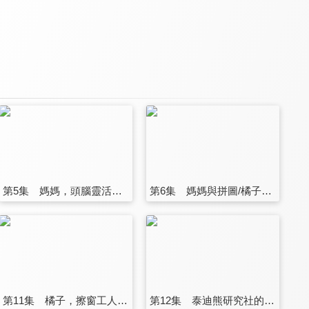
第5集 媽媽，頭腦靈活日/柚子們要去看電影/男人們的和平
第6集 媽媽與拼圖/橘子叫錯了/簡單的組合料理
第11集 橘子，擦窗工人/媽媽，蟲的相傳/媽媽，很不會比喻
第12集 泰迪熊研究社的聖誕節/媽媽,靠直覺活的原始人/跟岩木同學一起買聖誕蛋糕