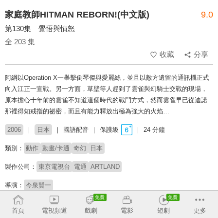
家庭教師HITMAN REBORN!(中文版)
9.0
第130集 覺悟與憤怒
全 203 集
收藏
分享
阿綱以Operation X一舉擊倒琴傑與愛麗絲，並且以敵方遺留的通訊機正式
向入江正一宣戰。另一方面，草壁等人趕到了雲雀與幻騎士交戰的現場，
原本擔心十年前的雲雀不知道這個時代的戰鬥方式，然而雲雀早已從迪諾
那裡得知戒指的祕密，而且有能力釋放出極為強大的火焰…
2006
日本
國語配音
保護級
24 分鐘
類別：
動作
動畫/卡通
奇幻
日本
製作公司：
東京電視台
電通
ARTLAND
導演：
今泉賢一
配音：
林美秀
雷碧文
于正昌
楊凱凱
黃天佑
何志威
首頁
電視頻道
戲劇
電影
短劇
更多