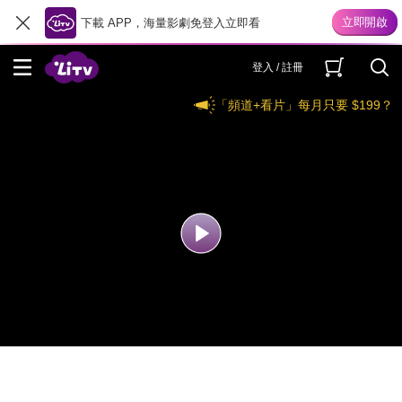
下載 APP，海量影劇免登入立即看
登入 / 註冊
「頻道+看片」每月只要 $199？