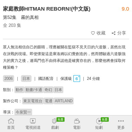
家庭教師HITMAN REBORN!(中文版)
9.0
第52集 霧的真相
全 203 集
收藏
分享
眾人無法相信自己的眼睛，理應被關在監獄不見天日的六道骸，居然出現
在決戰的現場。即使懷疑這是庫洛姆以幻覺創造的，然而體驗過六道骸強
大的實力之後，連瑪門也不由得承認他是確實存在的，那麼他將會採取何
種策略？
2006
日本
國語配音
保護級
24 分鐘
類別：
動作
動畫/卡通
奇幻
日本
製作公司：
東京電視台
電通
ARTLAND
導演：
今泉賢一
配音：
林美秀
雷碧文
于正昌
楊凱凱
黃天佑
何志威
首頁
電視頻道
戲劇
電影
短劇
更多