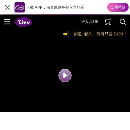
下載 APP，海量影劇免登入立即看
登入 / 註冊
「頻道+看片」每月只要 $199？