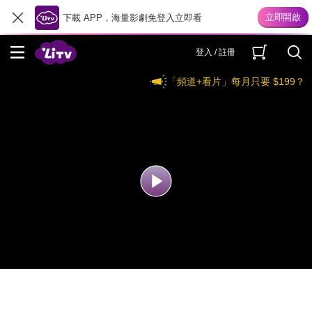
下載 APP，海量影劇免登入立即看
登入 / 註冊
「頻道+看片」每月只要 $199？