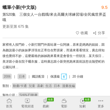
蠟筆小新(中文版)
9.5
第520集 三個女人一台戲哦/來去高爾夫球練習場/全民瘋世界盃
哦
更新至第 675 集
收藏
分享
家裡有人按門鈴，小新打開門外面站著一位阿姨，原來是媽媽的姐姐，因
為聽說最小的妹妹夢冴現在正寄住在野原家，而過來看看情況，廣志得知
後也覺得不妙，這麼嚴格的姊姊跑來看來是會發生一些狀況…某天假日，
美冴跟小葵在院子曬衣服，這時廣志跟小新突然跑來面前說想去隔壁町的
公園玩球…
2006
日本
國語配音
保護級
20 分鐘
類別：
動畫/卡通
兒童
喜劇
生活
日本
漫畫改編
製作公司：
SHIN-EI動畫
導演：
Mitsuru Hongo
原恵一
首頁
電視頻道
戲劇
電影
短劇
更多