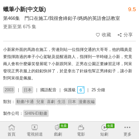
蠟筆小新(中文版)
9.5
第466集 門口在施工/我很會綘釦子/媽媽的英語會話教室
更新至第 675 集
收藏
分享
小新家外面的馬路在施工，旁邊則站一位指揮交通的大哥哥，他的職責是
要指揮路過的車子小心駕駛及提醒過路人，指揮到一半時碰上小新，究竟
兩人會有什麼爆笑發展呢？小新跟阿呆、正男在公園正要練習足球，阿呆
發現正男衣服上的鈕釦快掉了，於是拿出了針線包幫正男綘釦子，讓小新
對阿呆很是佩服。
2003
日本
國語配音
保護級
25 分鐘
類別：
動畫/卡通
兒童
喜劇
生活
日本
漫畫改編
製作公司：
SHIN-EI動畫
導演：
Mitsuru Hongo
原恵一
首頁
電視頻道
戲劇
電影
短劇
更多
原著：
臼井儀人