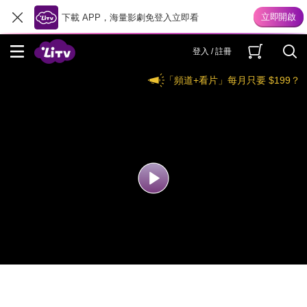
下載 APP，海量影劇免登入立即看
登入 / 註冊
「頻道+看片」每月只要 $199？