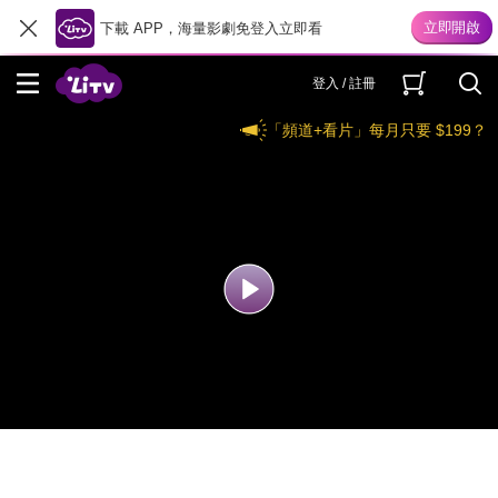
下載 APP，海量影劇免登入立即看
登入 / 註冊
「頻道+看片」每月只要 $199？