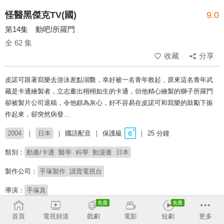
怪醫黑傑克TV(國)
9.0
第14集 動吧!所羅門
全 62 集
收藏
分享
皮諾可跟著寫樂去游泳差點溺斃，幸好被一名青年救起，原來這名青年武
藏是卡通繪製者，立志畫出栩栩如生的卡通，但他精心繪製的獅子所羅門
卻被製片公司退稿，令他頗為灰心，好不容易在皮諾可和寫樂的鼓勵下振
作起來，卻突然病發…
2004
日本
國語配音
保護級
25 分鐘
類別：
動畫/卡通
醫學
科學
動漫畫
日本
製作公司：
手塚製作
讀賣電視台
導演：
手塚真
配音：
曹冀魯
楊凱凱
首頁
電視頻道
戲劇
電影
短劇
更多