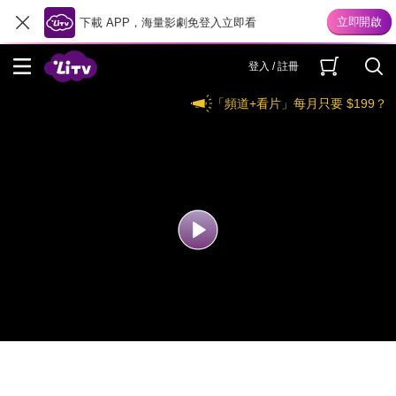
下載 APP，海量影劇免登入立即看
登入 / 註冊
「頻道+看片」每月只要 $199？