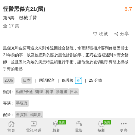
怪醫黑傑克21(國)
8.7
第5集 機械手臂
全 17 集
收藏
分享
黑傑克和皮諾可這次來到修達因綜合醫院，拿著那張相片要問修達因博士
21年前的事，以及他提到的關於黑色計劃的事，正巧在這裡遇到木實女醫
師，並且因此為她的病患特里頓進行手術，讓他免於被切斷手臂裝上機械
手臂的遺憾…
2006
日本
國語配音
保護級
25 分鐘
類別：
動畫/卡通
醫學
科學
動漫畫
日本
導演：
手塚真
配音：
曹冀魯
楊凱凱
原著：
手塚治虫
首頁
電視頻道
戲劇
電影
短劇
更多