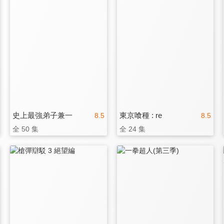
史上最強弟子兼一
東京喰種 : re
8.5
8.5
全 50 集
全 24 集