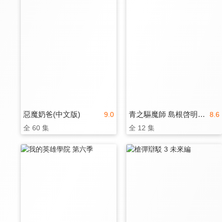
惡魔奶爸(中文版)
青之驅魔師 島根啓明結社篇
9.0
8.6
全 60 集
全 12 集