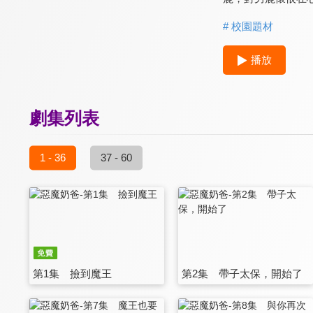
# 校園題材
播放
劇集列表
1 - 36
37 - 60
第1集 撿到魔王
第2集 帶子太保，開始了