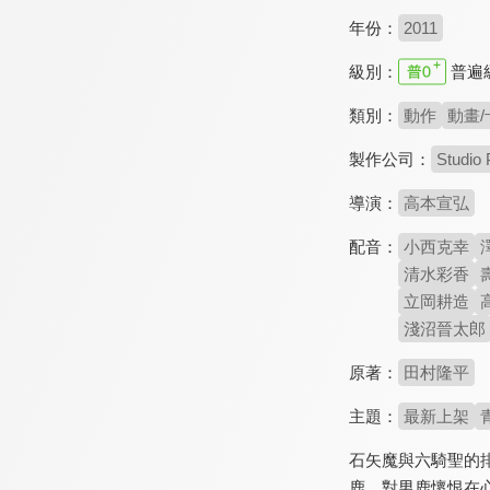
年份：
2011
級別：
普遍
類別：
動作
動畫/
製作公司：
Studio 
導演：
高本宣弘
配音：
小西克幸
清水彩香
立岡耕造
淺沼晉太郎
原著：
田村隆平
主題：
最新上架
石矢魔與六騎聖的
鹿，對男鹿懷恨在