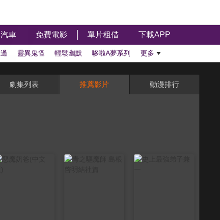
汽車
免費電影
單片租借
下載APP
聽過
靈異鬼怪
輕鬆幽默
哆啦A夢系列
更多
劇集列表
推薦影片
動漫排行