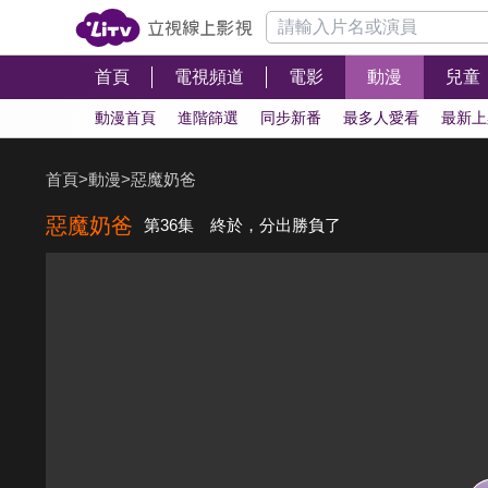
首頁
電視頻道
電影
動漫
兒童
動漫首頁
進階篩選
同步新番
最多人愛看
最新上
首頁
>
動漫
>
惡魔奶爸
惡魔奶爸
第36集 終於，分出勝負了