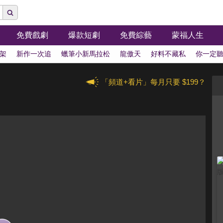
免費戲劇
爆款短劇
免費綜藝
蒙福人生
架
新作一次追
蠟筆小新馬拉松
龍傲天
好料不藏私
你一定
「頻道+看片」每月只要 $199？