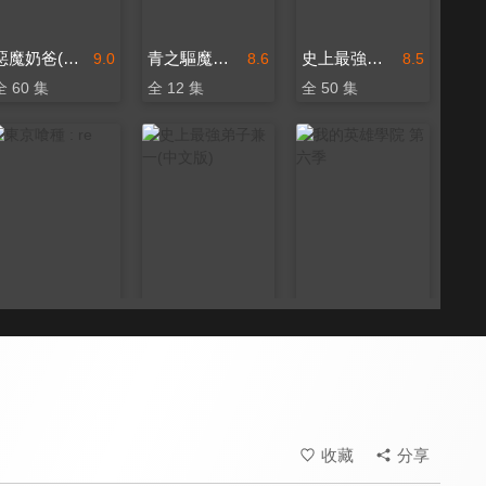
惡魔奶爸(中文版)
青之驅魔師 島根啓明結社篇
史上最強弟子兼一
9.0
8.6
8.5
全 60 集
全 12 集
全 50 集
東京喰種 : re
史上最強弟子兼一(中文版)
我的英雄學院 第六季
8.5
8.5
9.2
全 24 集
全 50 集
全 138 集
收藏
分享