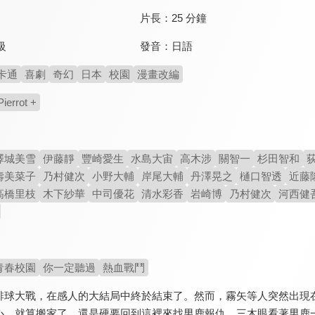
片長：
25 分鐘
發音：
日語
級
卡通
喜劇
奇幻
日本
校園
漫畫改編
Pierrot +
澤城美雪
伊藤靜
豐崎愛生
水島大宙
高木涉
關智一
杉田智和
壽美菜子
乃村健次
小野大輔
岸尾大輔
丹澤晃之
樋口智透
近藤
高橋里枝
木下紗華
中司優花
清水彩香
岩崎博
乃村健次
河西健
青春校園
你一定聽過
熱血戰鬥
排球大戰，在感人的大結局中終於結束了。然而，霧矢等人突然出現
心，就算搬家了，還是硬要回到這裡來找男鹿報仇。三木眼看著男鹿