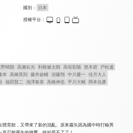
國別：
日本
授權平台：
槍彈辯駁 3 未來編
槍彈辯駁 3 絕望編
一拳超人(第三季)
8.0
8.0
8.8
全 12 集
全 12 集
全 36 集
荻野晴朗
高瀨右光
利根健太朗
高垣彩陽
悠木碧
戶松遙
隆幸
高橋英則
藤井啟輔
須藤翔
中川慶一
佳月大人
吾
福田賢二
池澤春菜
高橋伸也
平川大輔
岡本信彥
我的英雄學院 FINAL SEASON
鬼滅之刃 竈門炭治郎 立志篇(中文版)
杖與劍的魔劍譚Season2
9.8
9.8
8.8
全 171 集
全 26 集
全 24 集
在體育館，又帶來了新的混亂。原來霧矢因為國中時打輸男
一直忍耐霧矢的挑釁，終於受不了了！