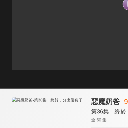
惡魔奶爸
9
第36集 終
全 60 集