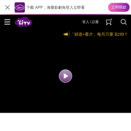
下載 APP，海量影劇免登入立即看
登入 / 註冊
「頻道+看片」每月只要 $199？