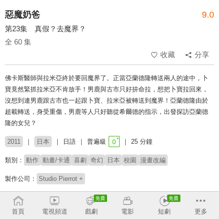
惡魔奶爸
9.0
第23集 真假？去魔界？
全 60 集
收藏
分享
佛卡斯醫師與拉米亞終於要回魔界了。正當亞蘭德隆轉送兩人的途中，卜
寶竟然緊抓拉米亞不肯放手！男鹿與古市只好拚命拉，想把卜寶拉回來，
沒想到連男鹿跟古市也一起跟卜寶、拉米亞被轉送到魔界！亞蘭德隆由於
超載轉送，身受重傷，男鹿等人只好聽從希爾德的指示，出發探訪亞蘭德
隆的女兒？
2011
日本
日語
普遍級
25 分鐘
類別：
動作
動畫/卡通
喜劇
奇幻
日本
校園
漫畫改編
製作公司：
Studio Pierrot +
導演：
高本宣弘
首頁
電視頻道
戲劇
電影
短劇
更多
配音：
小西克幸
澤城美雪
伊藤靜
豐崎愛生
水島大宙
高木涉
關智一