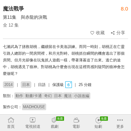
魔法戰爭
8.0
第11集 與赤龍的決戰
全 12 集
收藏
分享
七瀨武為了拯救胡桃，繼續留在卡美洛訓練。而同一時刻，胡桃正在亡靈
引路人總部的一間房間裡，和月光對峙。胡桃抓住瞬間的機會逃出了那個
房間。但月光卻像在玩鬼抓人遊戲一樣，帶著薄暮追了出來。逃亡的途
中，胡桃遇見了狼神。對胡桃為什麼會出現在這裡而感到疑問的狼神會怎
麼做呢？
2014
日本
日語
保護級
25 分鐘
類別：
動作
動畫/卡通
奇幻
日本
魔法
小說改編
製作公司：
MADHOUSE
導演：
佐藤雄三
首頁
電視頻道
戲劇
電影
短劇
更多
配音：
宮野真守
東山奈央
瀨戶麻沙美
鈴村健一
森川智之
山谷祥生