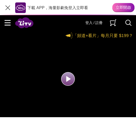
下載 APP，海量影劇免登入立即看
登入 / 註冊
「頻道+看片」每月只要 $199？