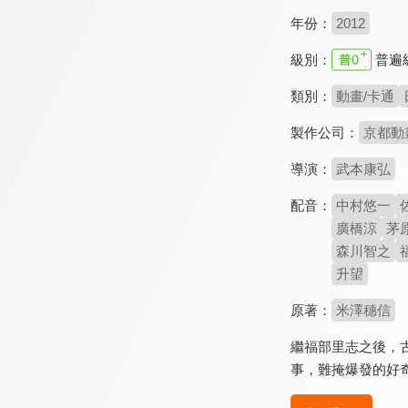
年份：
2012
級別：
普遍
類別：
動畫/卡通
製作公司：
京都動
導演：
武本康弘
配音：
中村悠一
廣橋涼
茅
森川智之
升望
原著：
米澤穗信
繼福部里志之後，
事，難掩爆發的好奇