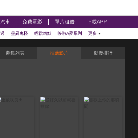
汽車
免費電影
單片租借
下載APP
聽過
靈異鬼怪
輕鬆幽默
哆啦A夢系列
更多
劇集列表
推薦影片
動漫排行