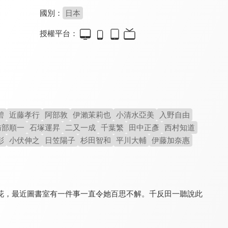
國別：
日本
授權平台：
尋找失去的未來
影子籃球員 第一季
青春豬頭少年不會夢到懷夢美少女
8.0
9.2
8.0
全 12 集
全 25 集
碧
近藤孝行
阿部敦
伊瀨茉莉也
小清水亞美
入野自由
訪部順一
石塚運昇
二又一成
千葉繁
田中正彥
西村知道
彰
小伏伸之
日笠陽子
杉田智和
平川大輔
伊藤加奈惠
群花綻放、彷如修羅
魔法禁書目錄 第三季
小桃小栗物語
8.5
8.0
8.0
全 12 集
全 26 集
全 13 集
花，最近圖書室有一件事一直令她百思不解。千反田一聽說此