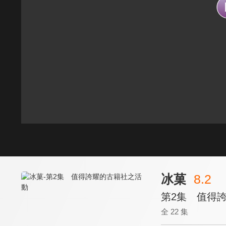
冰菓
8.2
第2集 值得
全 22 集