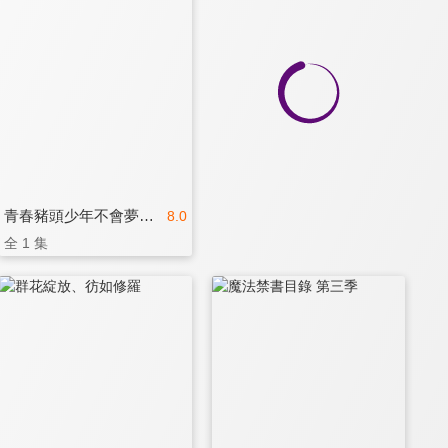
青春豬頭少年不會夢到紅書包女孩
8.0
全 1 集