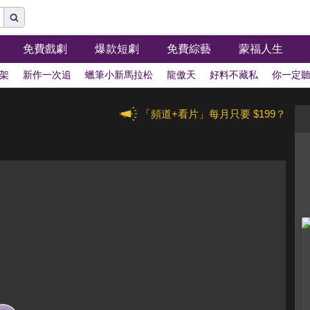
免費戲劇
爆款短劇
免費綜藝
蒙福人生
架
新作一次追
蠟筆小新馬拉松
龍傲天
好料不藏私
你一定
「頻道+看片」每月只要 $199？