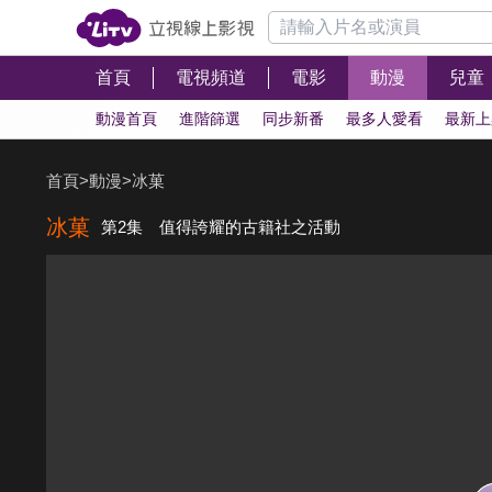
首頁
電視頻道
電影
動漫
兒童
動漫首頁
進階篩選
同步新番
最多人愛看
最新上
首頁
>
動漫
>
冰菓
冰菓
第2集 值得誇耀的古籍社之活動