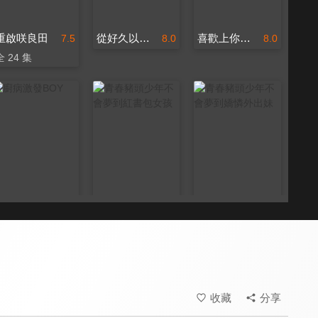
重啟咲良田
從好久以前就喜歡你
喜歡上你的那瞬間
7.5
8.0
8.0
全 24 集
廚病激發BOY
青春豬頭少年不會夢到紅書包女孩
青春豬頭少年不會夢到嬌憐外出妹
8.0
8.0
8.0
全 11 集
收藏
分享