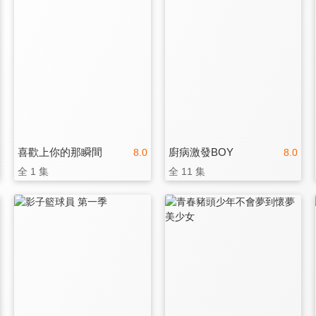
喜歡上你的那瞬間
廚病激發BOY
8.0
8.0
全 1 集
全 11 集