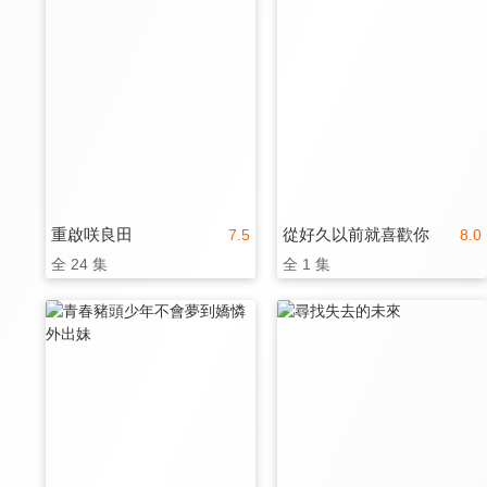
重啟咲良田
從好久以前就喜歡你
7.5
8.0
全 24 集
全 1 集