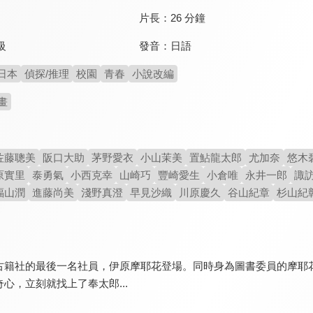
片長：
26 分鐘
發音：
日語
級
日本
偵探/推理
校園
青春
小說改編
畫
佐藤聰美
阪口大助
茅野愛衣
小山茉美
置鮎龍太郎
尤加奈
悠木
原實里
泰勇氣
小西克幸
山崎巧
豐崎愛生
小倉唯
永井一郎
諏
福山潤
進藤尚美
淺野真澄
早見沙織
川原慶久
谷山紀章
杉山紀
古籍社的最後一名社員，伊原摩耶花登場。同時身為圖書委員的摩耶
心，立刻就找上了奉太郎...