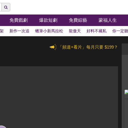
免費戲劇
爆款短劇
免費綜藝
蒙福人生
架
新作一次追
蠟筆小新馬拉松
龍傲天
好料不藏私
你一定
「頻道+看片」每月只要 $199？