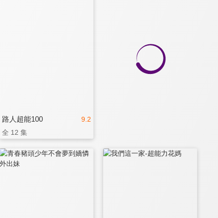
路人超能100
9.2
全 12 集