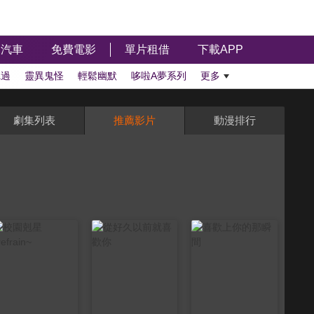
汽車
免費電影
單片租借
下載APP
聽過
靈異鬼怪
輕鬆幽默
哆啦A夢系列
更多
劇集列表
推薦影片
動漫排行