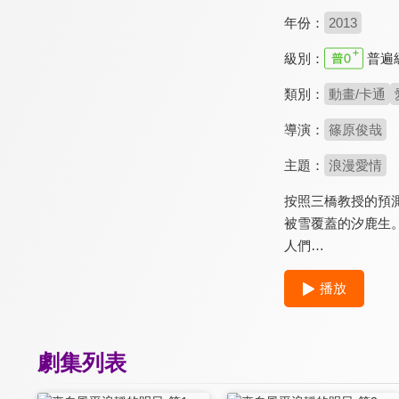
年份：
2013
級別：
普遍
類別：
動畫/卡通
導演：
篠原俊哉
主題：
浪漫愛情
按照三橋教授的預
被雪覆蓋的汐鹿生
人們…
播放
劇集列表