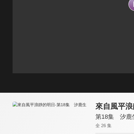
來自風平浪
第18集 汐鹿
全 26 集