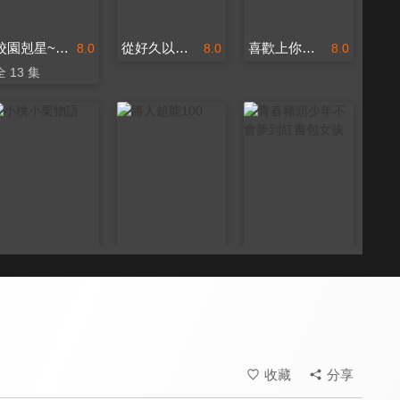
校園剋星~refrain~
從好久以前就喜歡你
喜歡上你的那瞬間
8.0
8.0
8.0
全 13 集
小桃小栗物語
路人超能100
青春豬頭少年不會夢到紅書包女孩
8.0
9.2
8.0
全 13 集
全 12 集
收藏
分享