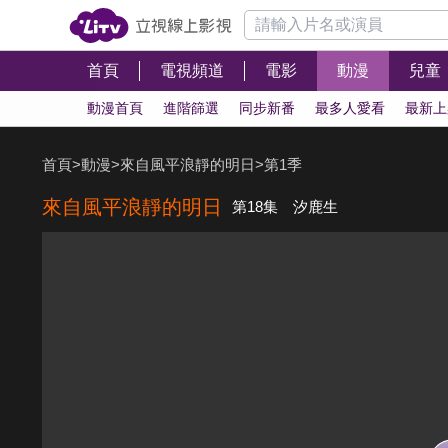
首頁
電視頻道
電影
動漫
兒童
動漫首頁
進階篩選
同步新番
最多人愛看
最新上
首頁
>
動漫
>
來自風平浪靜的明日
>
第1季
來自風平浪靜的明日
第18集 汐鹿生