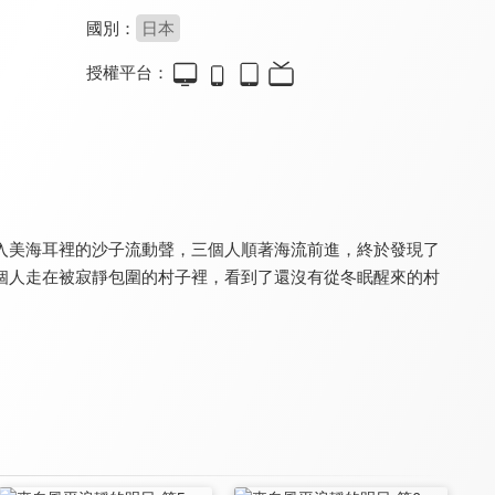
國別：
日本
授權平台：
櫻蘭高校男公關部
狼少女和黑王子
一週的朋友。
9.0
8.0
8.5
全 26 集
全 13 集
全 12 集
入美海耳裡的沙子流動聲，三個人順著海流前進，終於發現了
個人走在被寂靜包圍的村子裡，看到了還沒有從冬眠醒來的村
青春豬頭少年不會夢到嬌憐外出妹
我們這一家-超能力花媽
四月是你的謊言
8.0
9.0
9.2
全 22 集