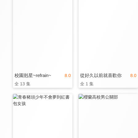
校園剋星~refrain~
從好久以前就喜歡你
8.0
8.0
全 13 集
全 1 集