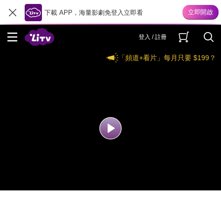
下載 APP，海量影劇免登入立即看
登入 / 註冊
「頻道+看片」每月只要 $199？