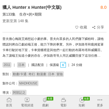
獵人 Hunter x Hunter(中文版)
8.0
第133集 生存×的×期限
更新至第 148 集
收藏
分享
普夫擔心梅路艾姆想起小麥的事。普夫向眾多的人民們撒下鱗粉時，讓牠
體認到將自己獻給蟻王後，能力下降的事實。另外，伊加路哥和龐姆駕著
卡車行駛於地下室，卡車貨櫃裡是與他們一起行動的布羅布塔和威爾芬。
為了讓蟻王知道小麥的存在，伊加路哥等人拜託威爾芬接下這項任務…
2011
日本
國語配音
保護級
24 分鐘
類別：
動畫/卡通
奇幻
動漫畫
日本
冒險
製作公司：
MADHOUSE
導演：
阿部記之
配音：
郭馨雅
劉如蘋
錢欣郁
首頁
電視頻道
戲劇
電影
短劇
更多