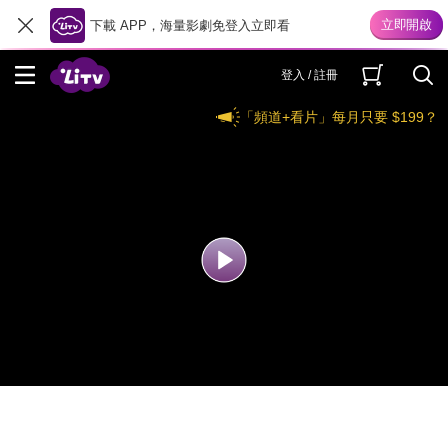
下載 APP，海量影劇免登入立即看
登入 / 註冊
「頻道+看片」每月只要 $199？