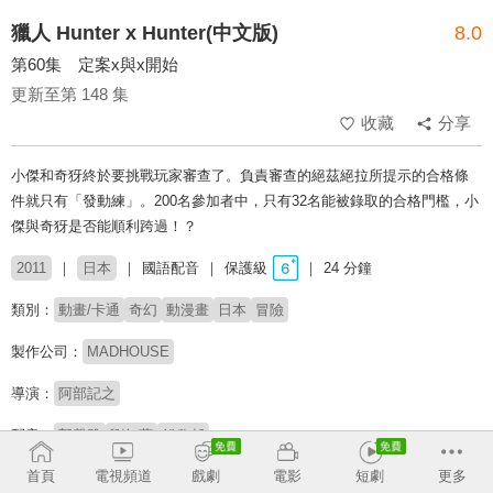
獵人 Hunter x Hunter(中文版)
8.0
第60集 定案x與x開始
更新至第 148 集
收藏
分享
小傑和奇犽終於要挑戰玩家審查了。負責審查的絕茲絕拉所提示的合格條
件就只有「發動練」。200名參加者中，只有32名能被錄取的合格門檻，小
傑與奇犽是否能順利跨過！？
2011
日本
國語配音
保護級
24 分鐘
類別：
動畫/卡通
奇幻
動漫畫
日本
冒險
製作公司：
MADHOUSE
導演：
阿部記之
配音：
郭馨雅
劉如蘋
錢欣郁
首頁
電視頻道
戲劇
電影
短劇
更多
原著：
冨樫義博